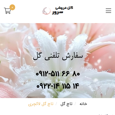
0
سفارش تلفنی گل
0912-511 66 80
0922-14 115 14
خانه
تاج گل
تاج گل لاکچری