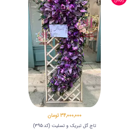
رایگان
34,000,000 تومان
تاج گل تبریک و تسلیت
(کد:395)