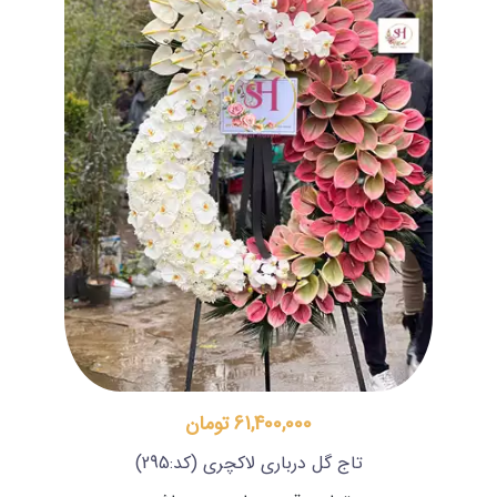
61,400,000 تومان
تاج گل درباری لاکچری
(کد:295)