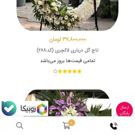
37,800,000 تومان
تاج گل درباری لاکچری
(کد:288)
تمامی قیمت‌ها بروز می‌باشد
ارسال
رایگان
0