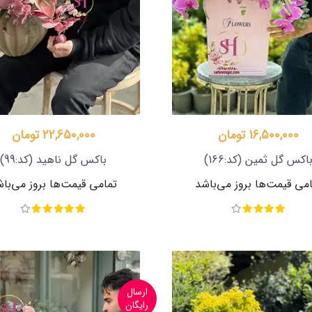
16,500,000 تومان
22,650,000 تومان
اکس گل ثمین
(کد:166)
باکس گل ناهید
(کد:99)
می قیمت‌ها بروز می‌باشد
تمامی قیمت‌ها بروز می‌با
ارسال
رایگان