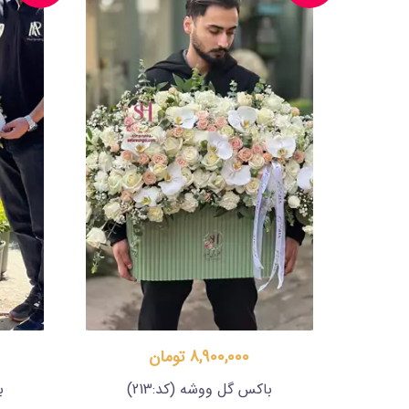
8,900,000 تومان
باکس گل ووشه
(کد:213)
ب