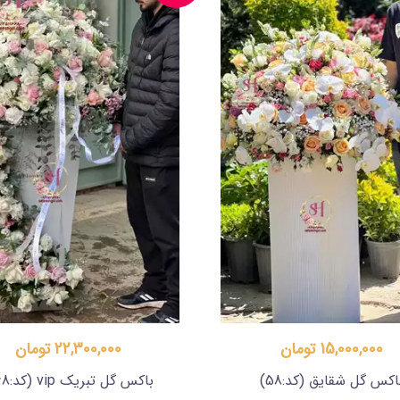
15,000,000 تومان
22,300,000 تومان
اکس گل شقایق
(کد:58)
باکس گل تبریک vip
(کد:168)