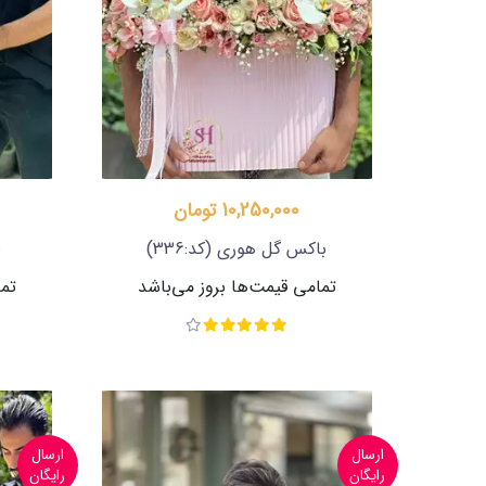
10,250,000 تومان
باکس گل هوری
(کد:336)
ب
تمامی قیمت‌ها بروز می‌باشد
تما
ارسال
ارسال
رایگان
رایگان