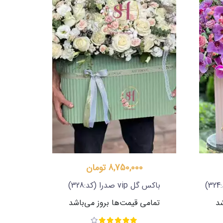
8,750,000 تومان
)
باکس گل vip صدرا
(کد:328)
شد
تمامی قیمت‌ها بروز می‌باشد