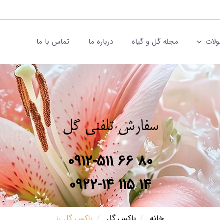
لات
مجله گل و گیاه
درباره ما
تماس با ما
سفارش تلفنی گل
0912-511 66 80
0922-14 115 14
خانه
باکس گل
باکس گل رز