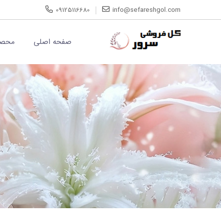
09125116680
info@sefareshgol.com
صفحه اصلی
محصو