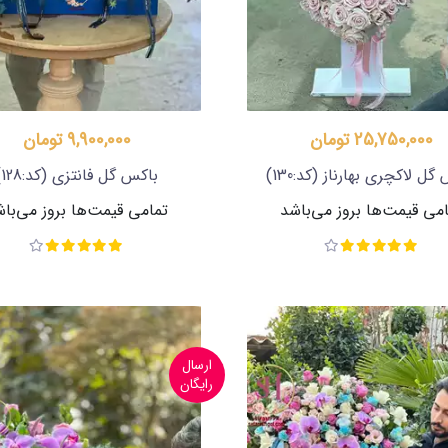
25,750,000 تومان
9,900,000 تومان
گل لاکچری بهارناز
(کد:130)
باکس گل فانتزی
(کد:128)
می قیمت‌ها بروز می‌باشد
تمامی قیمت‌ها بروز می‌با
ارسال
رایگان