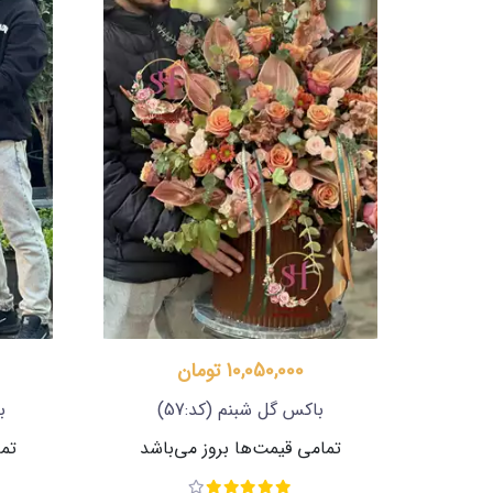
10,050,000 تومان
باکس گل شبنم
(کد:57)
ب
تمامی قیمت‌ها بروز می‌باشد
تما