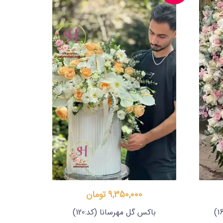
9,350,000 تومان
باکس گل مهرسانا
(کد:120)