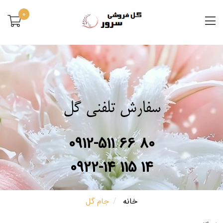
0
سفارش تلفنی گل
0912-511 66 80
0922-14 115 14
خانه
جام گل