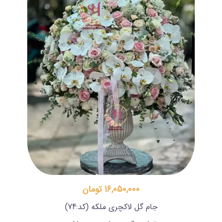
16,050,000 تومان
جام گل لاکچری ملکه
(کد:74)