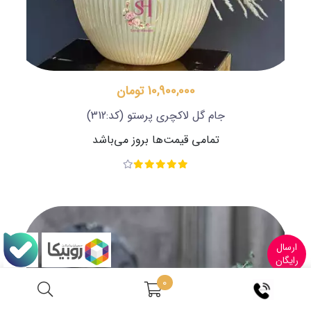
10,900,000 تومان
جام گل لاکچری پرستو
(کد:312)
تمامی قیمت‌ها بروز می‌باشد
ارسال
رایگان
0