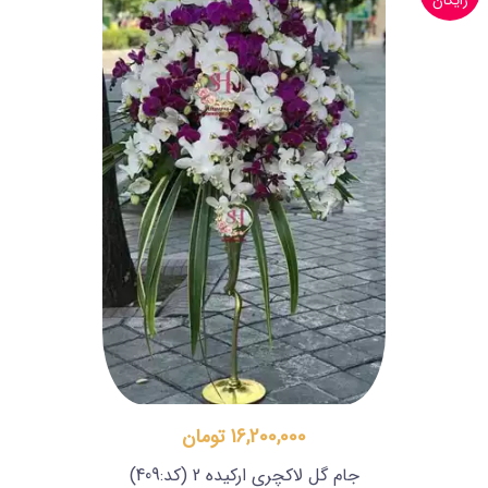
رایگان
16,200,000 تومان
جام گل لاکچری ارکیده 2
(کد:409)