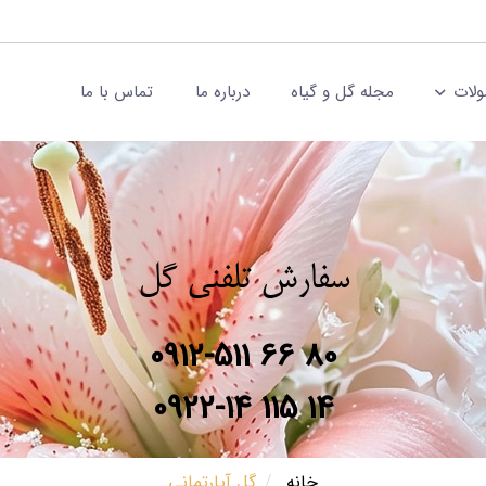
لات
مجله گل و گیاه
درباره ما
تماس با ما
سفارش تلفنی گل
0912-511 66 80
0922-14 115 14
خانه
گل آپارتمانی