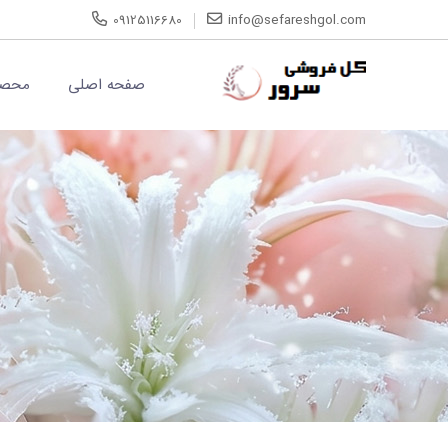
09125116680
info@sefareshgol.com
صفحه اصلی
محصو