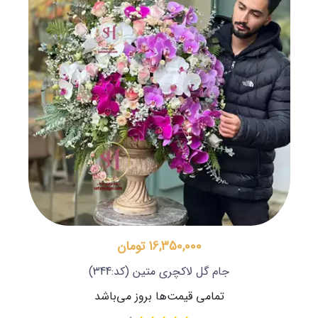
16,350,000 تومان
جام گل لاکچری متین
(کد:344)
تمامی قیمت‌ها بروز می‌باشد