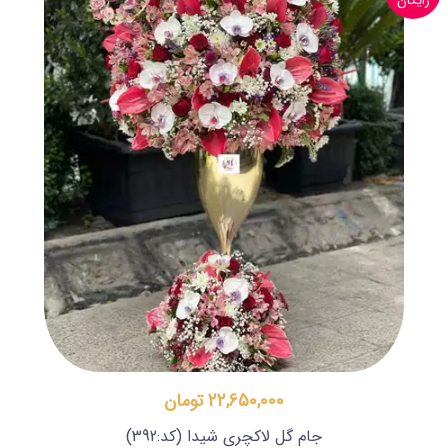
رایگان
22,650,000 تومان
جام گل لاکچری شیدا
(کد:392)