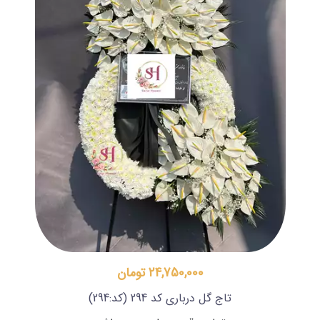
24,750,000 تومان
تاج گل درباری کد 294
(کد:294)