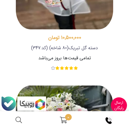
10,500,000 تومان
دسته گل تبریک(80 شاخه)
(کد:347)
تمامی قیمت‌ها بروز می‌باشد
ارسال
رایگان
0