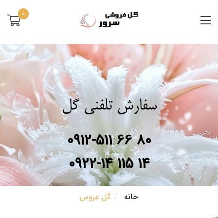
0
سفارش تلفنی گل
0912-511 66 80
0922-14 115 14
خانه
گل عروس