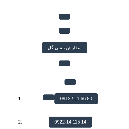
سفارش تلفنی گل
0912-511 66 80
0922-14 115 14