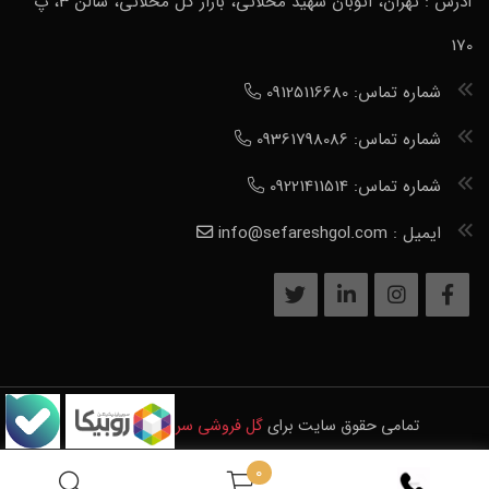
آدرس : تهران، اتوبان شهید محلاتی، بازار گل محلاتی، سالن 3، پ
170
شماره تماس: 09125116680
شماره تماس: 09361798086
شماره تماس: 09221411514
ایمیل : info@sefareshgol.com
تمامی حقوق سایت برای
گل فروشی سرور
محفوظ است.
0