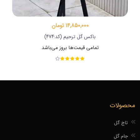
14,850,000 تومان
باکس گل ترحیم
(کد:474)
تمامی قیمت‌ها بروز می‌باشد
محصولات
تاج گل
جام گل