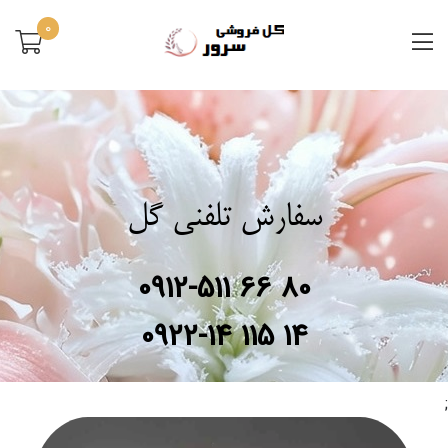
0
سفارش تلفنی گل
0912-511 66 80
0922-14 115 14
;