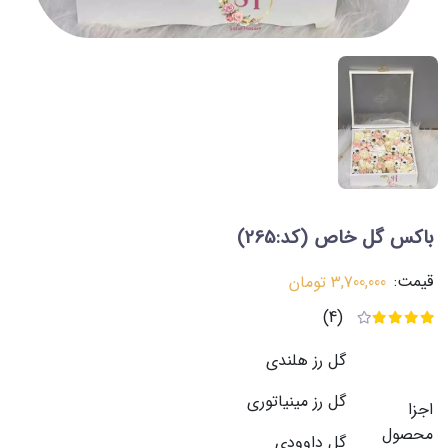
باکس گل خاص
(کد:265)
قیمت:
3,700,000
تومان
(4)
گل رز هلندی
گل رز مینیاتوری
اجزا
محصول
گل داوودی