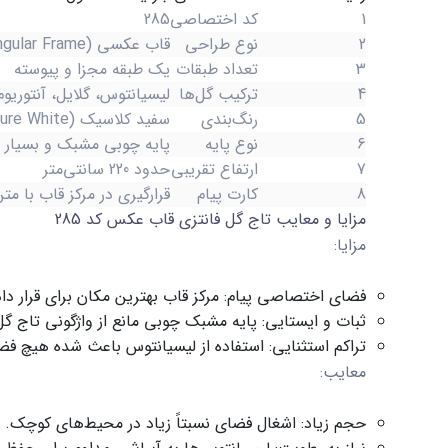
1
کد اختصاصی
285
2
نوع طراحی
قاب عکسی (Rectangular Frame)
3
تعداد طبقات
یک طبقه مجزا و پیوسته
4
ترکیب گل‌ها
لیسیانتوس، گلایل، آنتوریوم
5
رنگ‌بندی
سفید کلاسیک (Pure White)
6
نوع پایه
پایه چوبی مشبک و بسیار م
7
ارتفاع تقریبی
حدود 220 سانتی‌متر
8
کارت پیام
قرارگیری در مرکز قاب با م
مزایا و معایب تاج گل فانتزی قاب عکس کد 285
مزایا:
فضای اختصاصی پیام:
مرکز قاب بهترین مکان برای قرار 
ثبات و ایستایی:
پایه مشبک چوبی مانع از واژگونی تاج گل 
تراکم استثنایی:
استفاده از لیسیانتوس باعث شده هیچ فضا
معایب:
حجم زیاد:
اشغال فضای نسبتاً زیاد در محیط‌های کوچک.