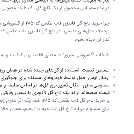
نیاز به رطوبت:
لیسیانتوس‌ها به آبپاشی مداوم برای حفظ شا
در مقایسه، این محصول از یک
تاج گل یک طبقه
معمولی، ب
چرا خرید تاج گل
فانتزی
قاب عکس کد 285 از گلفروشی سرور؟
برخلاف مدل‌های قدیمی، در
تاج گل فانتزی
قاب عکس کد 285
کنار آن دیده نشود.
انتخاب “گلفروشی سرور” به معنای اطمینان از کیفیت و زما
تضمین کیفیت:
استفاده از گل‌های چیده شده در همان روز
ارسال ایمن:
حمل توسط خودروهای مسقف برای جلوگیری از
سفارشی‌سازی:
امکان تغییر نوع گل‌ها بر اساس سلیقه و ب
قیمت منصفانه:
ارائه یک
تاج گل لاکچری
با قیمتی رقابتی د
با خرید
تاج گل قاب عکس کد 285
، شما یک اثر هنری زنده
برای مشاوره درباره
تاج گل افتتاحیه
یا ترحیم، همین حالا ب