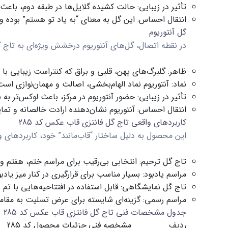
تأثیر در زیبایی:
حالت کشیده گلایل‌ها در طبقه دوم، باعث
انتقال احساس:
این گل به معنای “به یاد تو هستم” بوده و
گل آنتوریوم
در نقطه اتصال، گل‌های آنتوریوم درخشش ویژه‌ای به
تاج گ
ظاهر:
گلبرگ‌های پهن، قلبی و براق که کنتراست زیبایی با 
نماد:
آنتوریوم نماد الهام‌بخشی، اصالت و مهمان‌نوازی است
تأثیر در زیبایی:
حضور آنتوریوم در مرکز، باعث لوکس‌تر به
انتقال احساس:
آنتوریوم نشان‌دهنده ارادت خالصانه و تمای
کاربردهای واقعی تاج گل
فانتزی
قاب عکس کد 285
این محصول به دلیل ساختار “قاب‌مانند” خود، کاربردهای ویژ
تاج گل ترحیم
:
انتخابی بی‌رقیب برای مراسم ختم، هفتم و
مراسم یادبود:
بسیار مناسب برای قرارگیری در کنار میز یاد
تاج گل نمایشگاهی:
قابل استفاده در افتتاحیه‌هایی با ت
مراسم رسمی:
گزینه‌ای شایسته برای عرض تسلیت به مقا
جدول مشخصات فنی تاج گل
فانتزی
قاب عکس کد 285
ردیف
مشخصه فنی
جزئیات محصول کد 285