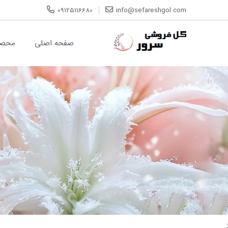
09125116680
info@sefareshgol.com
صفحه اصلی
محصو
;