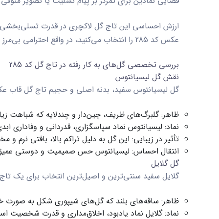
فضایی نمادین برای تمرکز بر پیام تسلیت یا تصویر متوفی 
ارزش احساسی این
تاج گل لاکچری
در قدرت تسلی‌بخشی آ
عکس کد 285
را انتخاب می‌کنید، در واقع احترامی بی‌مر
بررسی تخصصی گل‌های به کار رفته در تاج گل کد 285
نقش گل لیسیانتوس
گل لیسیانتوس سفید، بدنه اصلی و حجیم
تاج گل قاب عکس
ظاهر:
گلبرگ‌های ظریف، چین‌دار و چندلایه که شباهت زیادی
نماد:
لیسیانتوس نماد سپاسگزاری، قدردانی و وفاداری ابد
تأثیر در زیبایی:
این گل به دلیل تراکم بالا، بافتی نرم و م
انتقال احساس:
لیسیانتوس حس صمیمیت و دوستی عمیق را 
گل گلایل
گلایل سفید سنتی‌ترین و اصیل‌ترین انتخاب برای یک
تاج
ظاهر:
ساقه‌های بلند که گل‌های شیپوری شکل به صورت خ
نماد:
گلایل نماد یادبود، اخلاق‌مداری و قدرت شخصیت اس