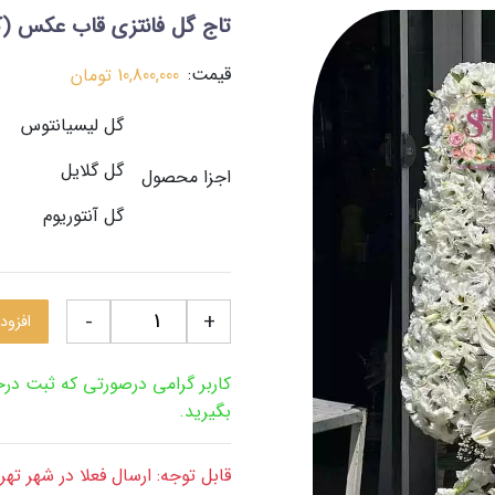
تاج گل فانتزی قاب عکس
(کد
قیمت:
10,800,000
تومان
گل لیسیانتوس
گل گلایل
اجزا محصول
گل آنتوریوم
-
+
افزود
کاربر گرامی درصورتی که ثبت د
بگیرید.
قابل توجه: ارسال فعلا در شهر ته