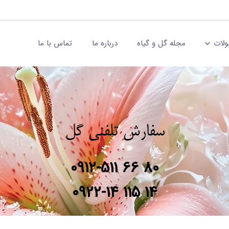
لات
مجله گل و گیاه
درباره ما
تماس با ما
سفارش تلفنی گل
0912-511 66 80
0922-14 115 14