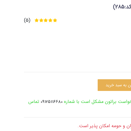
:285)
(5)
ن به سبد خرید
رخواست براتون مشکل است با شماره
تماس
09125116680
ران و حومه امکان پذیر است.