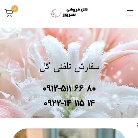
0
سفارش تلفنی گل
0912-511 66 80
0922-14 115 14
;