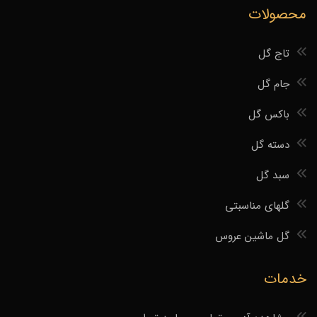
محصولات
تاج گل
جام گل
باکس گل
دسته گل
سبد گل
گلهای مناسبتی
گل ماشین عروس
خدمات