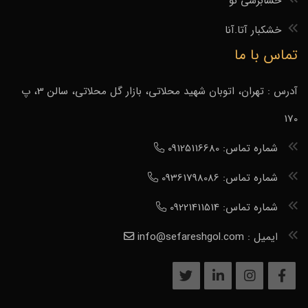
حسابرسی نو
خشکبار آتا.آنا
تماس با ما
آدرس : تهران، اتوبان شهید محلاتی، بازار گل محلاتی، سالن 3، پ
170
شماره تماس: 09125116680
شماره تماس: 09361798086
شماره تماس: 09221411514
ایمیل : info@sefareshgol.com