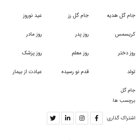
جام گل هدیه
جام گل رز
عید نوروز
کریسمس
روز پدر
روز مادر
روز دختر
روز معلم
روز پزشک
تولد
قدم نو رسیده
عیادت از بیمار
جام گل
برچسب ها:
اشتراک گذاری: