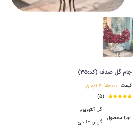
جام گل صدف
(کد:35)
قیمت:
14,950,000
تومان
(5)
گل آنتوریوم
اجزا محصول
گل رز هلندی