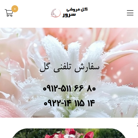
0
سفارش تلفنی گل
0912-511 66 80
0922-14 115 14
;