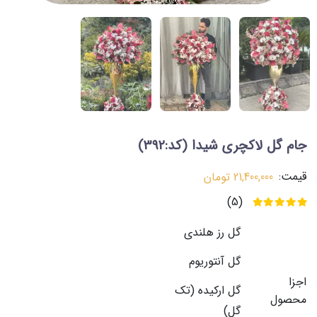
جام گل لاکچری شیدا
(کد:392)
قیمت:
21,400,000
تومان
(5)
گل رز هلندی
گل آنتوریوم
اجزا
گل ارکیده (تک
محصول
گل)