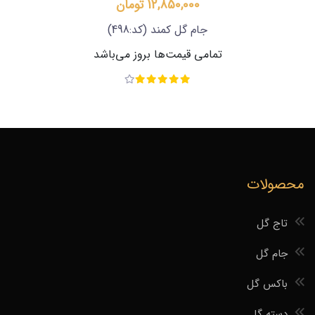
12,850,000 تومان
جام گل کمند
(کد:498)
تمامی قیمت‌ها بروز می‌باشد
محصولات
تاج گل
جام گل
باکس گل
دسته گل