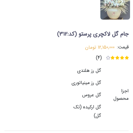
جام گل لاکچری پرستو
(کد:312)
قیمت:
12,150,000
تومان
(4)
گل رز هلندی
گل رز مینیاتوری
اجزا
گل عروس
محصول
گل ارکیده (تک
گل)