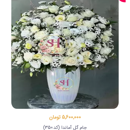
5,600,000 تومان
جام گل آماندا
(کد:350)