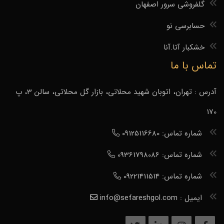
گلفروشی سرور اصفهان
حسابرسی نو
خشکبار آتا.آنا
تماس با ما
آدرس : تهران، اتوبان شهید محلاتی، بازار گل محلاتی، سالن 3، پ
170
شماره تماس: 09125116680
شماره تماس: 09361798086
شماره تماس: 09221411514
ایمیل : info@sefareshgol.com