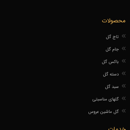
محصولات
تاج گل
جام گل
باکس گل
دسته گل
سبد گل
گلهای مناسبتی
گل ماشین عروس
خدمات