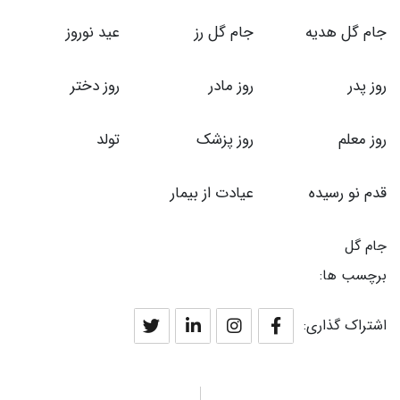
جام گل هدیه
جام گل رز
عید نوروز
روز پدر
روز مادر
روز دختر
روز معلم
روز پزشک
تولد
قدم نو رسیده
عیادت از بیمار
جام گل
برچسب ها:
اشتراک گذاری: