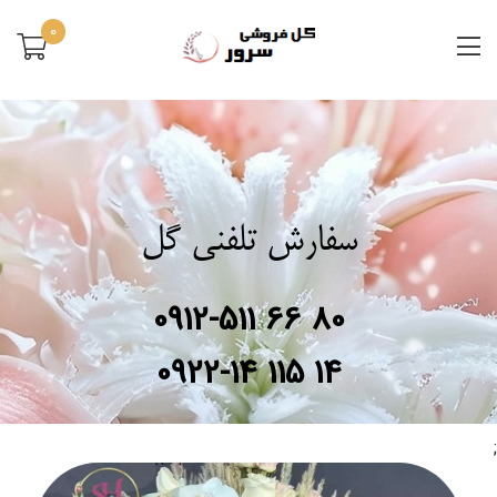
0
سفارش تلفنی گل
0912-511 66 80
0922-14 115 14
;