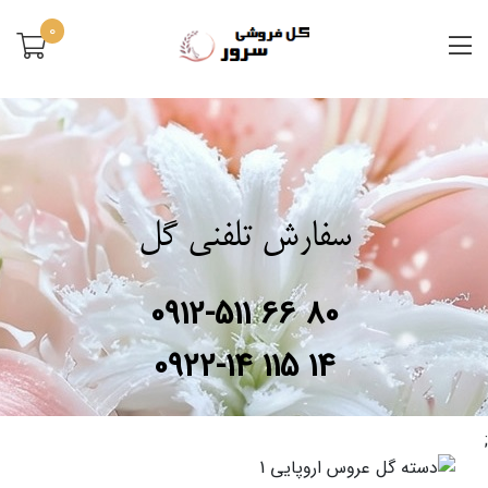
0
سفارش تلفنی گل
0912-511 66 80
0922-14 115 14
;