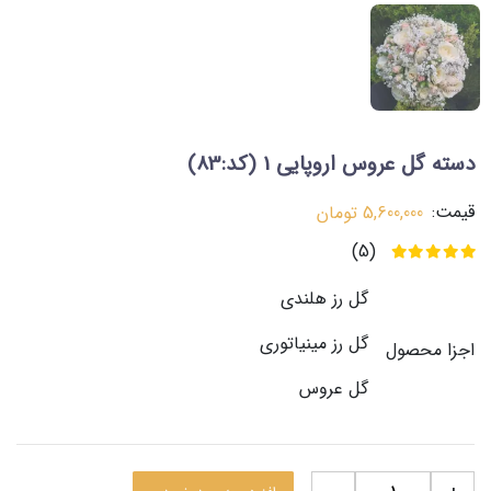
دسته گل عروس اروپایی 1
(کد:83)
قیمت:
5,600,000
تومان
(5)
گل رز هلندی
گل رز مینیاتوری
اجزا محصول
گل عروس