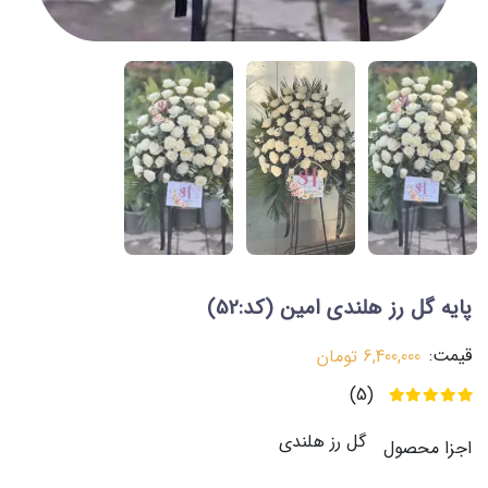
پایه گل رز هلندی امین
(کد:52)
قیمت:
6,400,000
تومان
(5)
گل رز هلندی
اجزا محصول