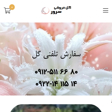
0
سفارش تلفنی گل
0912-511 66 80
0922-14 115 14
;