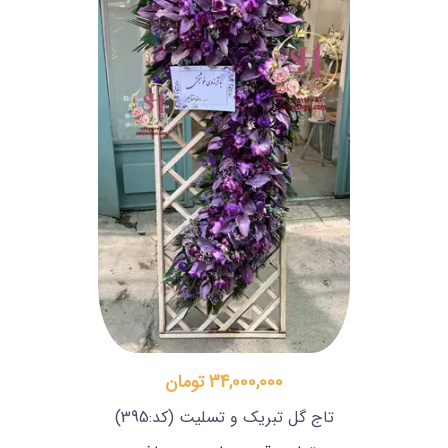
34,000,000 تومان
تاج گل تبریک و تسلیت
(کد:395)