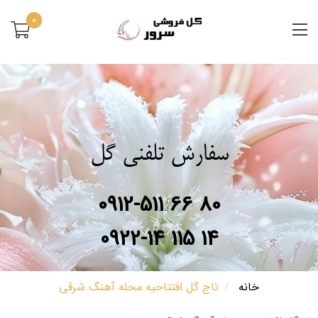
0
سفارش تلفنی گل
0912-511 66 80
0922-14 115 14
خانه
تاج گل افتتاحیه محله آهنگ شرقی