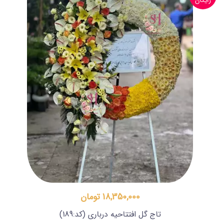
رایگان
18,350,000 تومان
تاج گل افتتاحیه درباری
(کد:189)