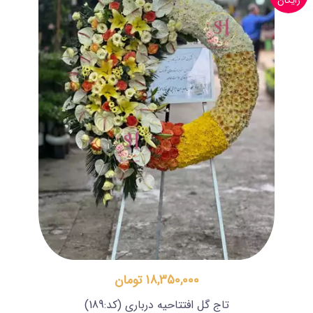
رایگان
18,350,000 تومان
تاج گل افتتاحیه درباری
(کد:189)