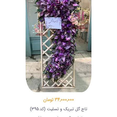
34,000,000 تومان
تاج گل تبریک و تسلیت
(کد:395)