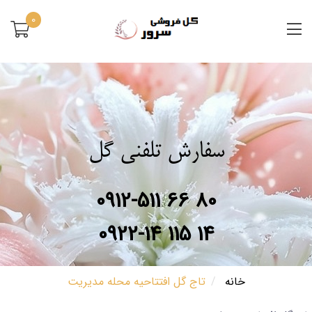
0
سفارش تلفنی گل
0912-511 66 80
0922-14 115 14
خانه
تاج گل افتتاحیه محله مدیریت