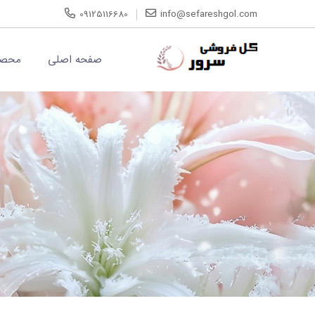
09125116680
info@sefareshgol.com
صفحه اصلی
محصو