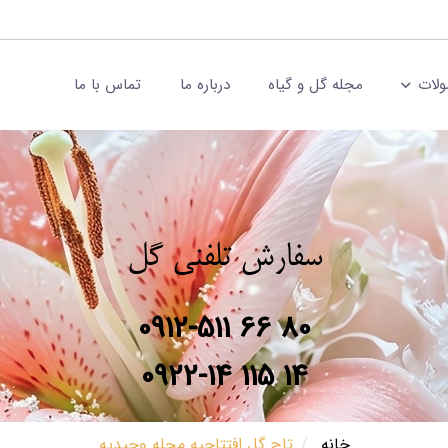
لات
مجله گل و گیاه
درباره ما
تماس با ما
سفارش تلفنی گل
0912-511 66 80
0922-14 115 14
خانه
تاج گل افتتاحیه محله وحیدیه