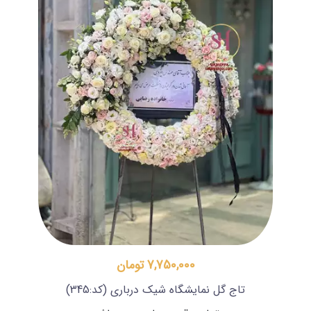
7,750,000 تومان
تاج گل نمایشگاه شیک درباری
(کد:345)