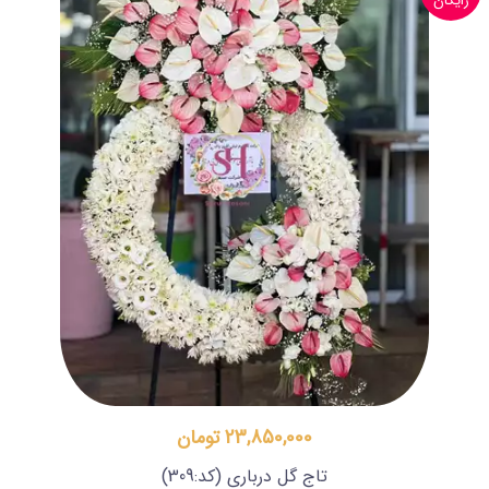
رایگان
23,850,000 تومان
تاج گل درباری
(کد:309)