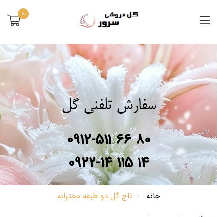
0
سفارش تلفنی گل
0912-511 66 80
0922-14 115 14
خانه
تاج گل دو طبقه دخترانه