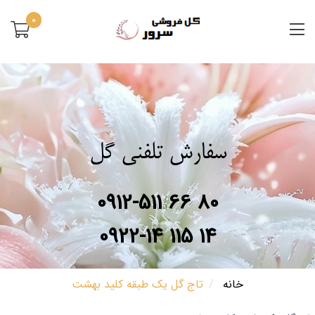
0
سفارش تلفنی گل
0912-511 66 80
0922-14 115 14
خانه
تاج گل یک طبقه کلید بهشت