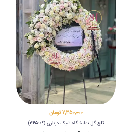
7,350,000 تومان
تاج گل نمایشگاه شیک درباری
(کد:345)