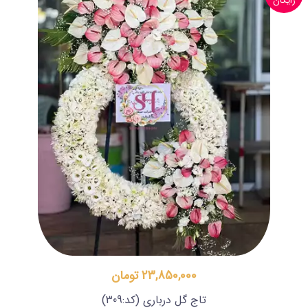
رایگان
23,850,000 تومان
تاج گل درباری
(کد:309)