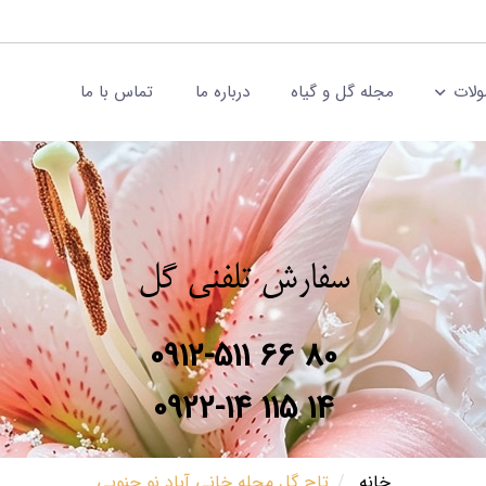
لات
مجله گل و گیاه
درباره ما
تماس با ما
سفارش تلفنی گل
0912-511 66 80
0922-14 115 14
خانه
تاج گل محله خانی آباد نو جنوبی