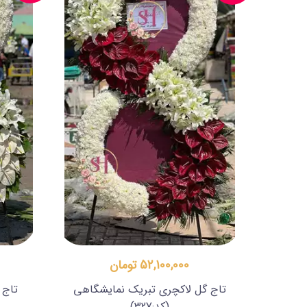
52,100,000 تومان
تاج گل لاکچری تبریک نمایشگاهی
تاج 
(کد:327)