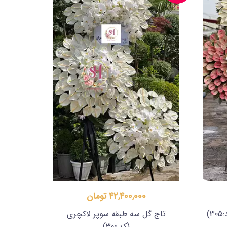
42,400,000 تومان
3)
تاج گل سه طبقه سوپر لاکچری
(کد:300)