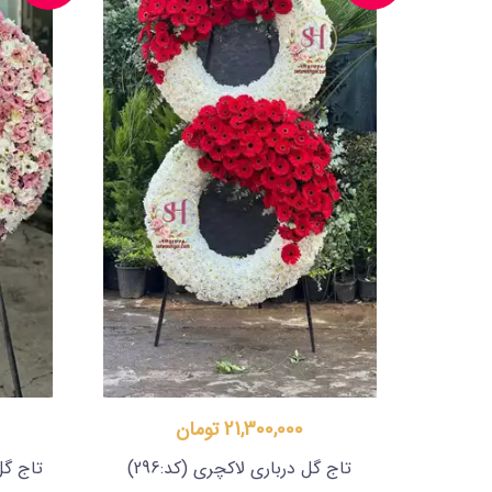
21,300,000 تومان
تاج گل درباری لاکچری
(کد:296)
تاج گل