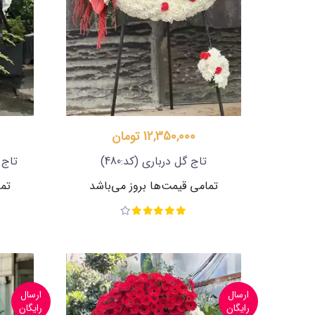
12,350,000 تومان
تاج گل درباری
(کد:480)
تاج 
تمامی قیمت‌ها بروز می‌باشد
تما
ارسال
ارسال
رایگان
رایگان