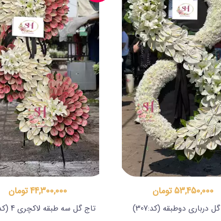
53,450,000 تومان
44,300,000 تومان
گل درباری دوطبقه
(کد:307)
تاج گل سه طبقه لاکچری 4
(کد:05