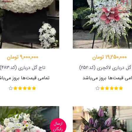
19,250,000 تومان
9,000,000 تومان
گل درباری لاکچری
(کد:252)
تاج گل درباری
(کد:483)
می قیمت‌ها بروز می‌باشد
تمامی قیمت‌ها بروز می‌با
ارسال
رایگان