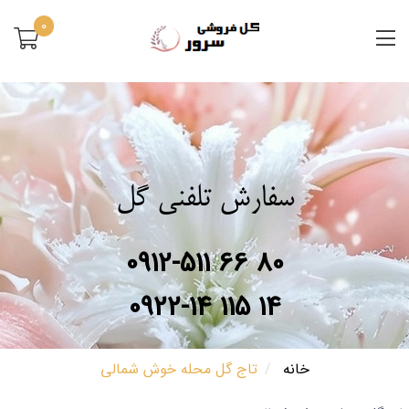
0
سفارش تلفنی گل
0912-511 66 80
0922-14 115 14
خانه
تاج گل محله خوش شمالی