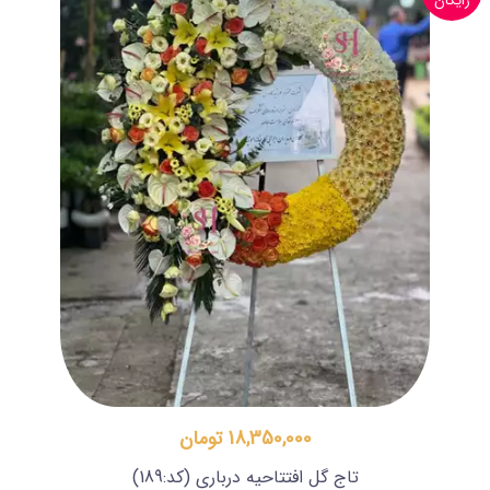
رایگان
18,350,000 تومان
تاج گل افتتاحیه درباری
(کد:189)