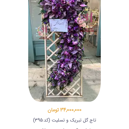
34,000,000 تومان
تاج گل تبریک و تسلیت
(کد:395)