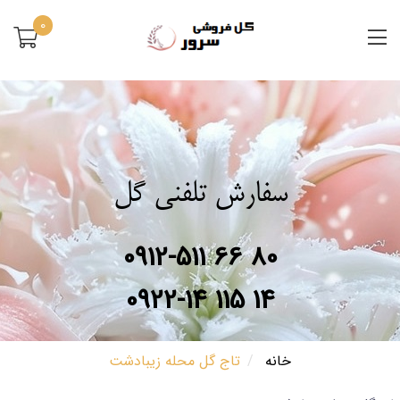
0
سفارش تلفنی گل
0912-511 66 80
0922-14 115 14
خانه
تاج گل محله زیبادشت