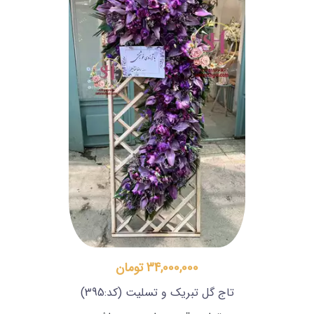
34,000,000 تومان
تاج گل تبریک و تسلیت
(کد:395)