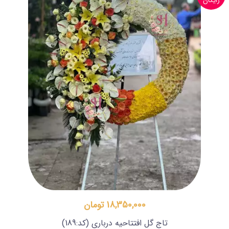
رایگان
18,350,000 تومان
تاج گل افتتاحیه درباری
(کد:189)