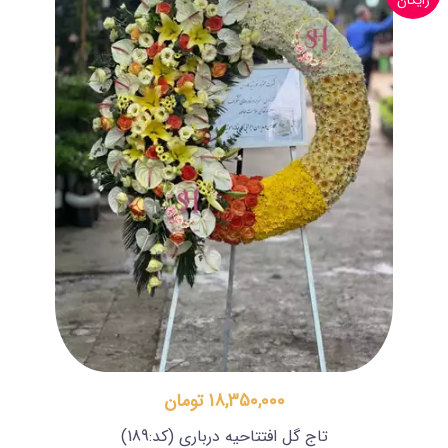
رایگان
18,350,000 تومان
تاج گل افتتاحیه درباری
(کد:189)