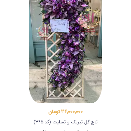
34,000,000 تومان
تاج گل تبریک و تسلیت
(کد:395)