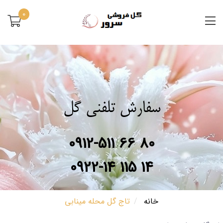
0
سفارش تلفنی گل
0912-511 66 80
0922-14 115 14
خانه
تاج گل محله مینابی