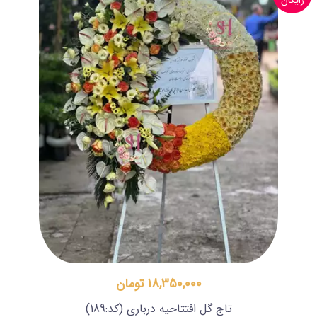
رایگان
18,350,000 تومان
تاج گل افتتاحیه درباری
(کد:189)