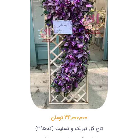
34,000,000 تومان
تاج گل تبریک و تسلیت
(کد:395)