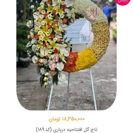
رایگان
18,350,000 تومان
تاج گل افتتاحیه درباری
(کد:189)