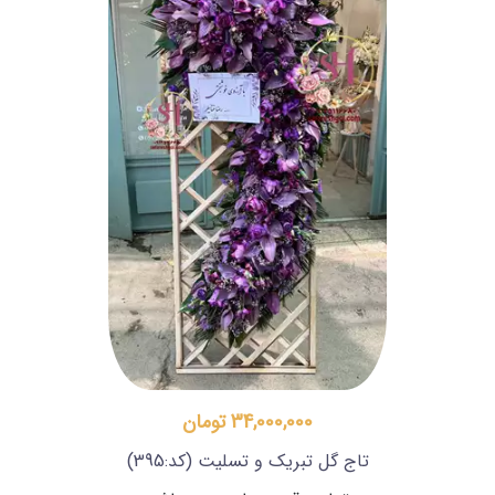
34,000,000 تومان
تاج گل تبریک و تسلیت
(کد:395)