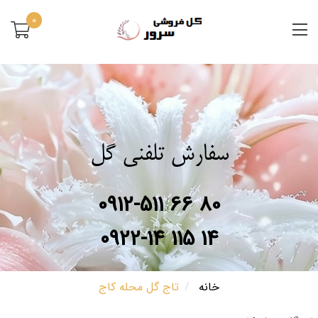
0
سفارش تلفنی گل
0912-511 66 80
0922-14 115 14
خانه
تاج گل محله کاج