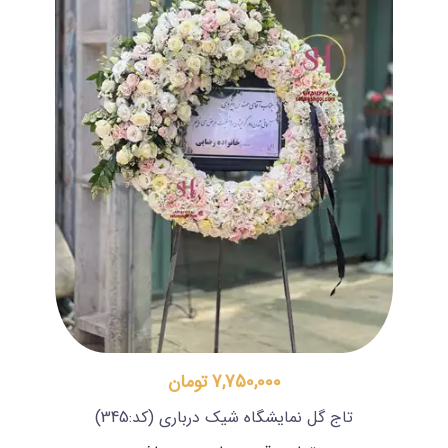
7,750,000 تومان
تاج گل نمایشگاه شیک درباری
(کد:345)