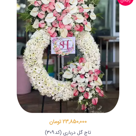
رایگان
23,850,000 تومان
تاج گل درباری
(کد:309)