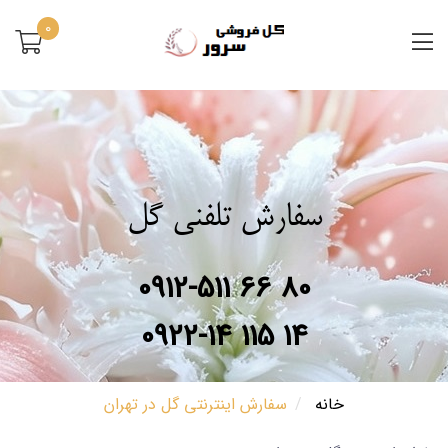
0
سفارش تلفنی گل
0912-511 66 80
0922-14 115 14
خانه
سفارش اینترنتی گل در تهران