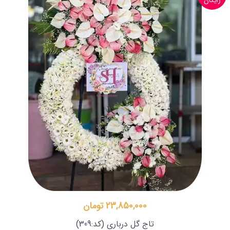
رایگان
23,850,000 تومان
تاج گل درباری
(کد:309)