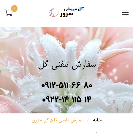
0
سفارش تلفنی گل
0912-511 66 80
0922-14 115 14
خانه
سفارش تلفنی تاج گل مدرن