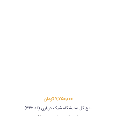
7,750,000 تومان
تاج گل نمایشگاه شیک درباری
(کد:345)