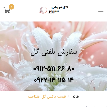
0
سفارش تلفنی گل
0912-511 66 80
0922-14 115 14
خانه
قیمت باکس گل افتتاحیه