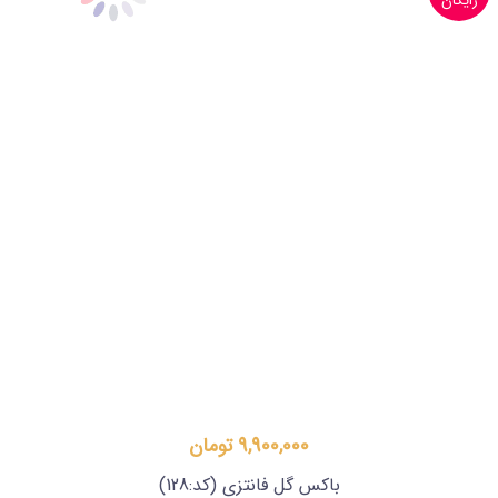
رایگان
9,900,000 تومان
باکس گل فانتزی
(کد:128)