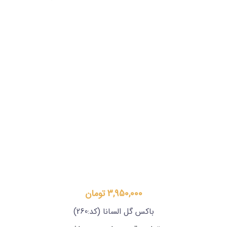
3,950,000 تومان
باکس گل السانا
(کد:260)