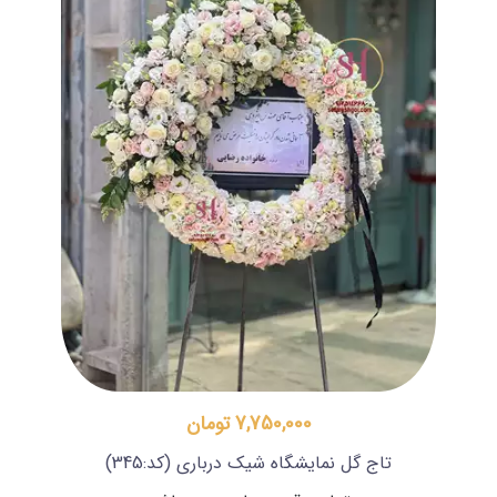
7,750,000 تومان
تاج گل نمایشگاه شیک درباری
(کد:345)