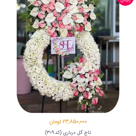
رایگان
23,850,000 تومان
تاج گل درباری
(کد:309)