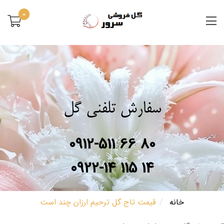
0
سفارش تلفنی گل
0912-511 66 80
0922-14 115 14
خانه
قیمت تاج گل ترحیم ارزان چند است