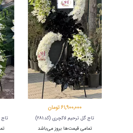
61,900,000 تومان
تاج گل ترحیم لاکچری
(کد:281)
تاج 
تمامی قیمت‌ها بروز می‌باشد
تما