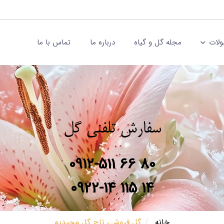
لات
مجله گل و گیاه
درباره ما
تماس با ما
سفارش تلفنی گل
0912-511 66 80
0922-14 115 14
خانه
گل فروشی تاج گل مجیدیه