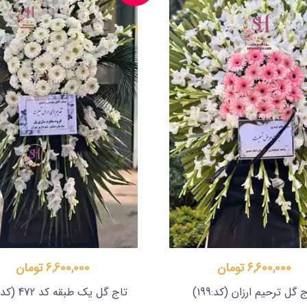
6,600,000 تومان
6,600,000 تومان
ج گل ترحیم ارزان
(کد:199)
تاج گل یک طبقه کد 472
(کد:472)