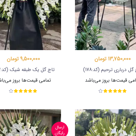
13,750,000 تومان
9,500,000 تومان
 گل درباری ترحیم
(کد:178)
تاج گل یک طبقه شیک
(کد:262)
می قیمت‌ها بروز می‌باشد
تمامی قیمت‌ها بروز می‌با
ارسال
رایگان