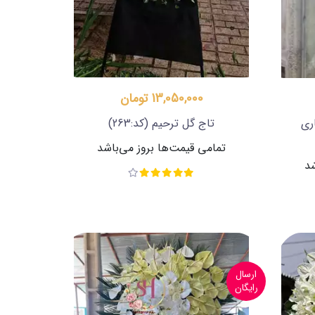
13,050,000 تومان
ری
تاج گل ترحیم
(کد:263)
تمامی قیمت‌ها بروز می‌باشد
شد
ارسال
رایگان