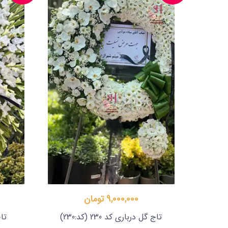
9,000,000 تومان
تاج گل درباری کد 230
(کد:230)
تا