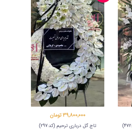
39,800,000 تومان
تاج گل درباری ترحیم
(کد:297)