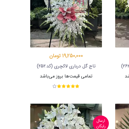
19,250,000 تومان
تاج گل درباری لاکچری
(کد:252)
شد
تمامی قیمت‌ها بروز می‌باشد
ارسال
رایگان