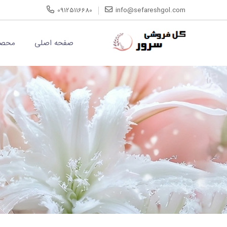
09125116680
info@sefareshgol.com
صفحه اصلی
محصو