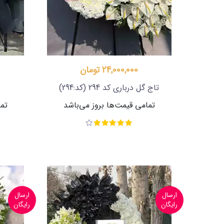
24,000,000 تومان
تاج گل درباری کد 294
(کد:294)
تمامی قیمت‌ها بروز می‌باشد
تما
ارسال
ارسال
رایگان
رایگان