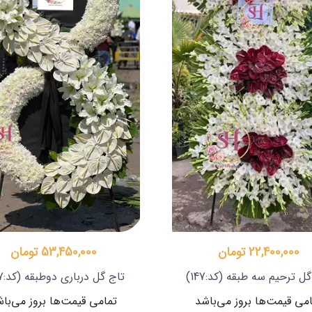
22,400,000 تومان
53,450,000 تومان
گل ترحیم سه طبقه
(کد:147)
تاج گل درباری دوطبقه
(کد:307)
می قیمت‌ها بروز می‌باشد
تمامی قیمت‌ها بروز می‌با