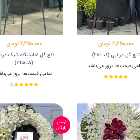
11,650,000 تومان
7,350,000 تومان
تاج گل درباری
(کد:482)
تاج گل نمایشگاه شیک دربا
(کد:345)
می قیمت‌ها بروز می‌باشد
تمامی قیمت‌ها بروز می‌با
ارسال
رایگان