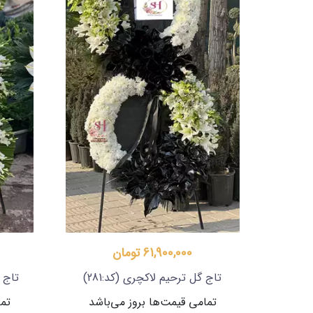
61,900,000 تومان
تاج گل ترحیم لاکچری
(کد:281)
تاج 
تمامی قیمت‌ها بروز می‌باشد
تما