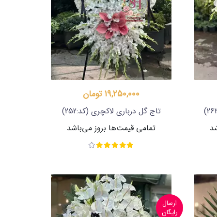
19,250,000 تومان
تاج گل درباری لاکچری
(کد:252)
شد
تمامی قیمت‌ها بروز می‌باشد
ارسال
رایگان