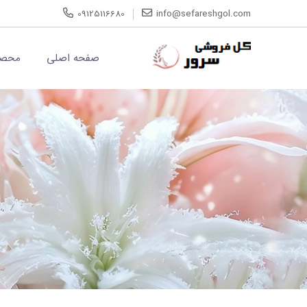
09125116680
info@sefareshgol.com
صفحه اصلی
محصو