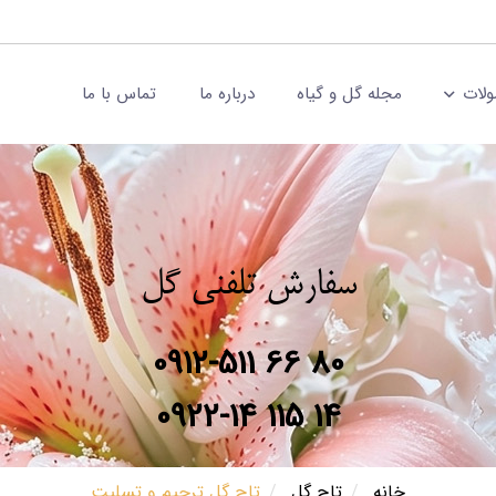
لات
مجله گل و گیاه
درباره ما
تماس با ما
سفارش تلفنی گل
0912-511 66 80
0922-14 115 14
خانه
تاج گل
تاج گل ترحیم و تسلیت