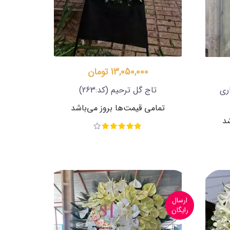
13,050,000 تومان
ری
تاج گل ترحیم
(کد:263)
تمامی قیمت‌ها بروز می‌باشد
شد
ارسال
رایگان