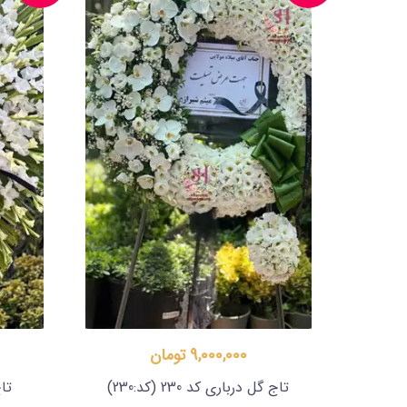
9,000,000 تومان
تاج گل درباری کد 230
(کد:230)
تا