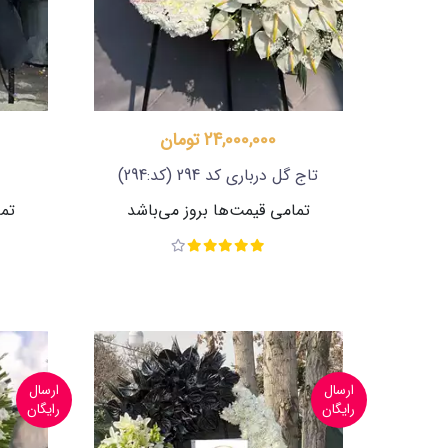
24,000,000 تومان
تاج گل درباری کد 294
(کد:294)
تمامی قیمت‌ها بروز می‌باشد
تما
ارسال
ارسال
رایگان
رایگان