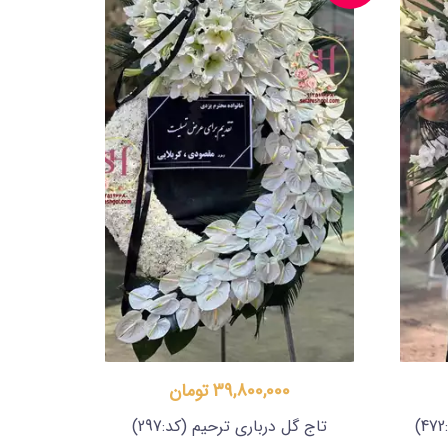
39,800,000 تومان
تاج گل درباری ترحیم
(کد:297)