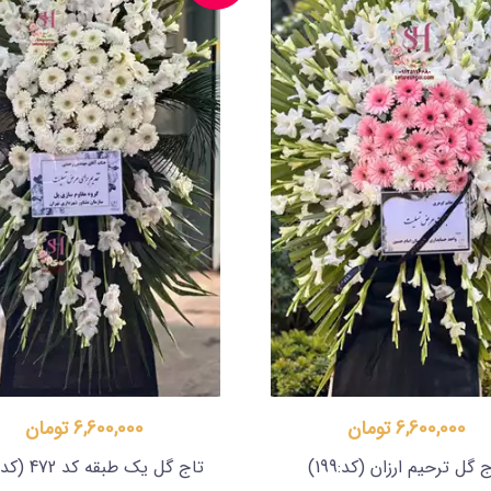
6,600,000 تومان
6,600,000 تومان
ج گل ترحیم ارزان
(کد:199)
تاج گل یک طبقه کد 472
(کد:472)