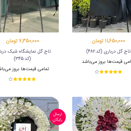
11,650,000 تومان
7,350,000 تومان
تاج گل درباری
(کد:482)
تاج گل نمایشگاه شیک دربا
(کد:345)
می قیمت‌ها بروز می‌باشد
تمامی قیمت‌ها بروز می‌با
ارسال
رایگان