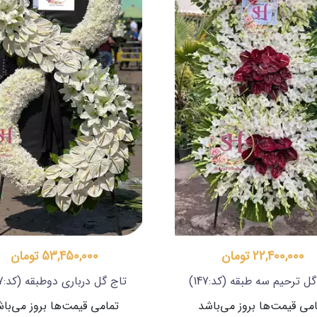
22,400,000 تومان
53,450,000 تومان
گل ترحیم سه طبقه
(کد:147)
تاج گل درباری دوطبقه
(کد:307)
می قیمت‌ها بروز می‌باشد
تمامی قیمت‌ها بروز می‌با