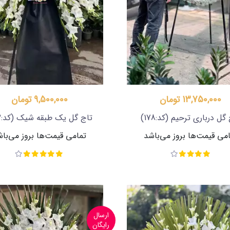
13,750,000 تومان
9,500,000 تومان
 گل درباری ترحیم
(کد:178)
تاج گل یک طبقه شیک
(کد:262)
می قیمت‌ها بروز می‌باشد
تمامی قیمت‌ها بروز می‌با
ارسال
رایگان