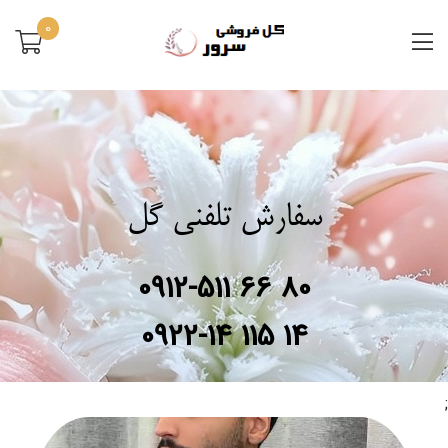
0
سفارش تلفنی گل
0912-511 66 80
0922-14 115 14
;