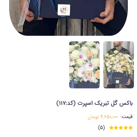
باکس گل تبریک اسپرت
(کد:117)
قیمت:
4,650,000
تومان
(5)