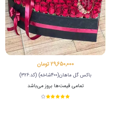
ن
27,650,000 تومان
(کد:326)
باکس گل رستا
(کد:321)
روز می‌باشد
تمامی قیمت‌ها بروز می