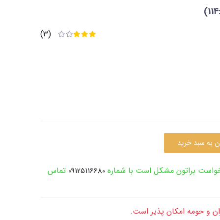
(3)
ن به سبد خرید
رخواست براتون مشکل است با شماره
تماس
09125116680
ران و حومه امکان پذیر است.