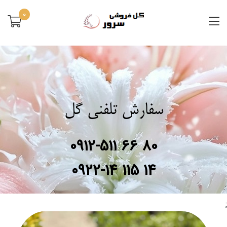
0
سفارش تلفنی گل
0912-511 66 80
0922-14 115 14
;