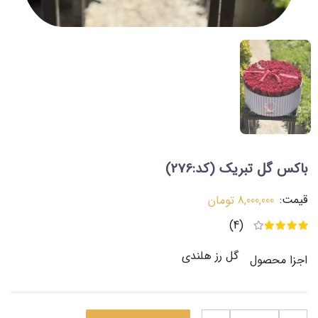
باکس گل تبریک
(کد:276)
قیمت:
8,000,000
تومان
(4)
گل رز هلندی
اجزا محصول