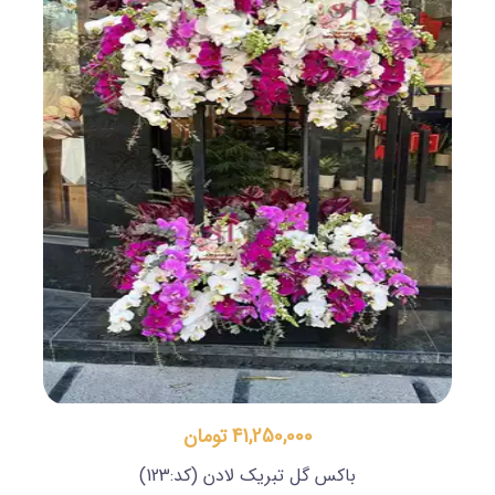
41,250,000 تومان
باکس گل تبریک لادن
(کد:123)