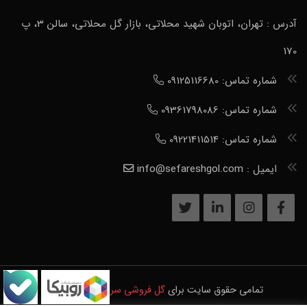
آدرس : تهران، اتوبان شهید محلاتی، بازار گل محلاتی، سالن 3، پ
170
شماره تماس: 09125116680
شماره تماس: 09361798086
شماره تماس: 09221411514
ایمیل : info@sefareshgol.com
تمامی حقوق سایت برای
گل فروشی سرور
محفوظ است.