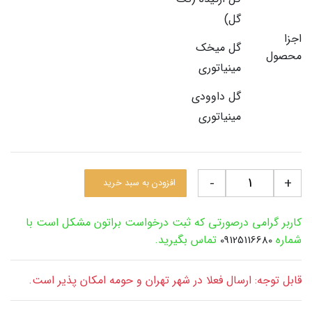
گل)
اجزا
گل میخک
محصول
مینیاتوری
گل داوودی
مینیاتوری
-
+
افزودن به سبد خرید
کاربر گرامی درصورتی که ثبت درخواست براتون مشکل است با
شماره
تماس بگیرید.
09125116680
قابل توجه: ارسال فعلا در شهر تهران و حومه امکان پذیر است.