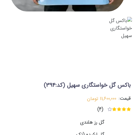
باکس گل خواستگاری سهیل
(کد:394)
قیمت:
11,600,000
تومان
(4)
گل رز هلندی
گل ارکیده (تک