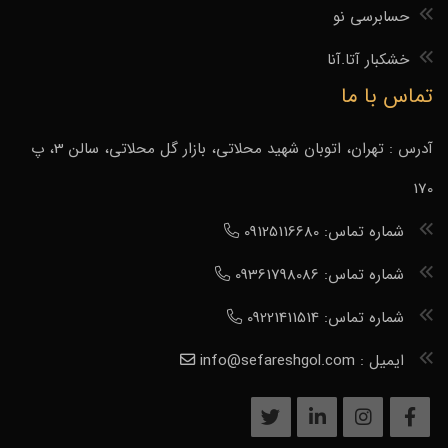
حسابرسی نو
خشکبار آتا.آنا
تماس با ما
آدرس : تهران، اتوبان شهید محلاتی، بازار گل محلاتی، سالن 3، پ
170
شماره تماس: 09125116680
شماره تماس: 09361798086
شماره تماس: 09221411514
ایمیل : info@sefareshgol.com