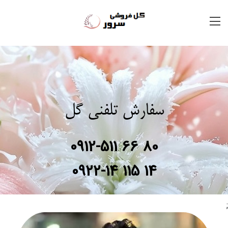
سفارش تلفنی گل
0912-511 66 80
0922-14 115 14
;