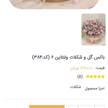
باکس گل و شکلات ولنتاین 6
(کد:384)
قیمت:
7,900,000
تومان
(5)
شکلات
اجزا محصول