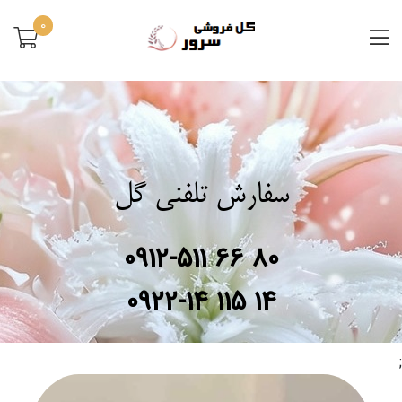
0
سفارش تلفنی گل
0912-511 66 80
0922-14 115 14
;