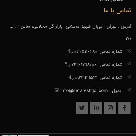
تماس با ما
آدرس : تهران، اتوبان شهید محلاتی، بازار گل محلاتی، سالن 3، پ
170
شماره تماس: 09125116680
شماره تماس: 09361798086
شماره تماس: 09221411514
ایمیل : info@sefareshgol.com