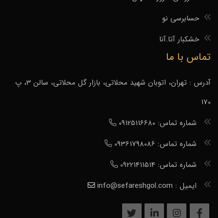
حسابرسی نو
خشکبار آتا.آنا
تماس با ما
آدرس : تهران، اتوبان شهید محلاتی، بازار گل محلاتی، سالن 3، پ
170
شماره تماس: 09125116680
شماره تماس: 09361798086
شماره تماس: 09221411514
ایمیل : info@sefareshgol.com