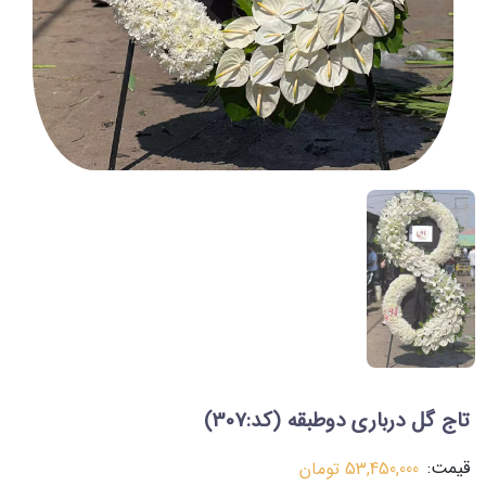
تاج گل درباری دوطبقه
(کد:307)
قیمت:
53,450,000
تومان