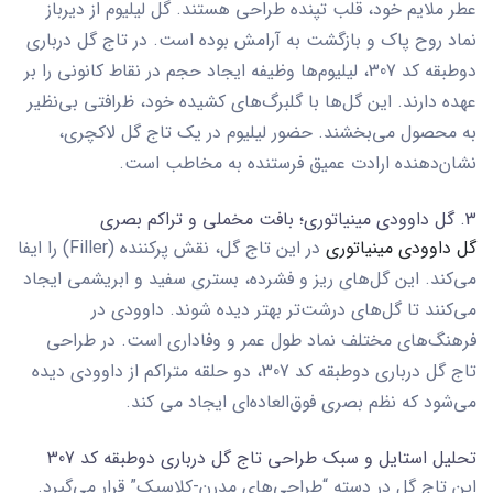
عطر ملایم خود، قلب تپنده طراحی هستند. گل لیلیوم از دیرباز
نماد روح پاک و بازگشت به آرامش بوده است. در
تاج گل درباری
دوطبقه کد 307
، لیلیوم‌ها وظیفه ایجاد حجم در نقاط کانونی را بر
عهده دارند. این گل‌ها با گلبرگ‌های کشیده خود، ظرافتی بی‌نظیر
به محصول می‌بخشند. حضور لیلیوم در یک
تاج گل لاکچری
،
نشان‌دهنده ارادت عمیق فرستنده به مخاطب است.
3. گل داوودی مینیاتوری؛ بافت مخملی و تراکم بصری
گل داوودی مینیاتوری
در این تاج گل، نقش پرکننده (Filler) را ایفا
می‌کند. این گل‌های ریز و فشرده، بستری سفید و ابریشمی ایجاد
می‌کنند تا گل‌های درشت‌تر بهتر دیده شوند. داوودی در
فرهنگ‌های مختلف نماد طول عمر و وفاداری است. در طراحی
تاج گل درباری دوطبقه کد 307
، دو حلقه متراکم از داوودی دیده
می‌شود که نظم بصری فوق‌العاده‌ای ایجاد می کند.
تحلیل استایل و سبک طراحی تاج گل درباری دوطبقه کد 307
این تاج گل در دسته
“طراحی‌های مدرن-کلاسیک”
قرار می‌گیرد.