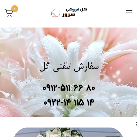
0
سفارش تلفنی گل
0912-511 66 80
0922-14 115 14
;