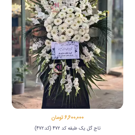
6,600,000 تومان
تاج گل یک طبقه کد 472
(کد:472)