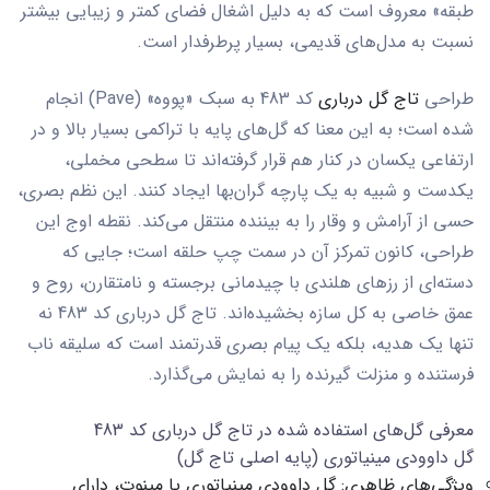
طبقه» معروف است که به دلیل اشغال فضای کمتر و زیبایی بیشتر
نسبت به مدل‌های قدیمی، بسیار پرطرفدار است.
طراحی
تاج گل درباری
کد 483
به سبک «پووه» (Pave) انجام
شده است؛ به این معنا که گل‌های پایه با تراکمی بسیار بالا و در
ارتفاعی یکسان در کنار هم قرار گرفته‌اند تا سطحی مخملی،
یکدست و شبیه به یک پارچه گران‌بها ایجاد کنند. این نظم بصری،
حسی از آرامش و وقار را به بیننده منتقل می‌کند. نقطه اوج این
طراحی، کانون تمرکز آن در سمت چپ حلقه است؛ جایی که
دسته‌ای از رزهای هلندی با چیدمانی برجسته و نامتقارن، روح و
عمق خاصی به کل سازه بخشیده‌اند.
تاج گل درباری کد 483
نه
تنها یک هدیه، بلکه یک پیام بصری قدرتمند است که سلیقه ناب
فرستنده و منزلت گیرنده را به نمایش می‌گذارد.
معرفی گل‌های استفاده شده در تاج گل درباری کد 483
گل داوودی مینیاتوری (پایه اصلی تاج گل)
ویژگی‌های ظاهری:
گل داوودی مینیاتوری یا مینوت، دارای