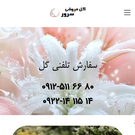
سفارش تلفنی گل
0912-511 66 80
0922-14 115 14
;