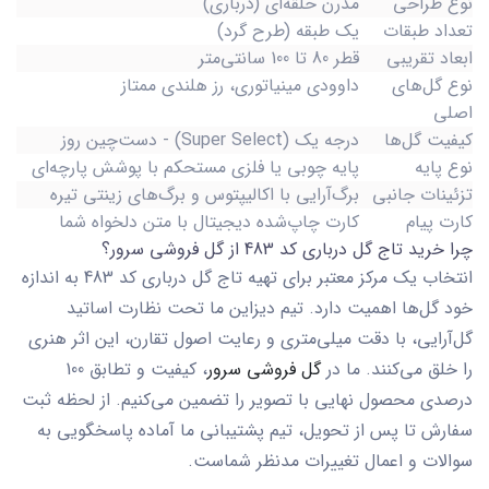
نوع طراحی
مدرن حلقه‌ای (درباری)
تعداد طبقات
یک طبقه (طرح گرد)
ابعاد تقریبی
قطر 80 تا 100 سانتی‌متر
نوع گل‌های
داوودی مینیاتوری، رز هلندی ممتاز
اصلی
کیفیت گل‌ها
درجه یک (Super Select) - دست‌چین روز
نوع پایه
پایه چوبی یا فلزی مستحکم با پوشش پارچه‌ای
تزئینات جانبی
برگ‌آرایی با اکالیپتوس و برگ‌های زینتی تیره
کارت پیام
کارت چاپ‌شده دیجیتال با متن دلخواه شما
چرا خرید تاج گل درباری کد 483 از گل فروشی سرور؟
انتخاب یک مرکز معتبر برای تهیه
تاج گل درباری کد 483
به اندازه
خود گل‌ها اهمیت دارد. تیم دیزاین ما تحت نظارت اساتید
گل‌آرایی، با دقت میلی‌متری و رعایت اصول تقارن، این اثر هنری
را خلق می‌کنند. ما در
گل فروشی سرور
، کیفیت و تطابق 100
درصدی محصول نهایی با تصویر را تضمین می‌کنیم. از لحظه ثبت
سفارش تا پس از تحویل، تیم پشتیبانی ما آماده پاسخگویی به
سوالات و اعمال تغییرات مدنظر شماست.