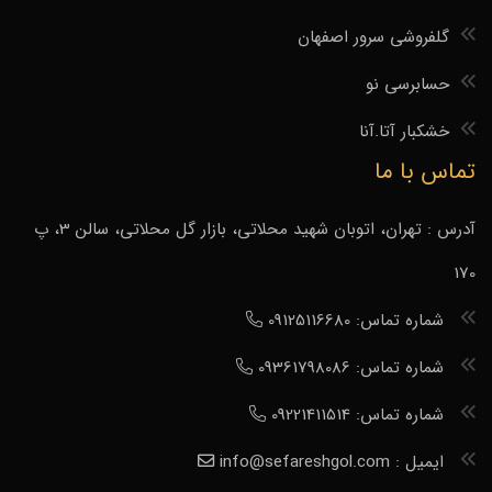
گلفروشی سرور اصفهان
حسابرسی نو
خشکبار آتا.آنا
تماس با ما
آدرس : تهران، اتوبان شهید محلاتی، بازار گل محلاتی، سالن 3، پ
170
شماره تماس: 09125116680
شماره تماس: 09361798086
شماره تماس: 09221411514
ایمیل : info@sefareshgol.com