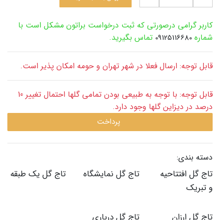
کاربر گرامی درصورتی که ثبت درخواست براتون مشکل است با
شماره
تماس بگیرید.
09125116680
قابل توجه: ارسال فعلا در شهر تهران و حومه امکان پذیر است.
قابل توجه: با توجه به طبیعی بودن تمامی گلها احتمال تغییر 10
درصد در دیزاین گلها وجود دارد.
پرداخت
دسته بندی:
تاج گل افتتاحیه
تاج گل نمایشگاه
تاج گل یک طبقه
و تبریک
تاج گل ارزان
تاج گل درباری