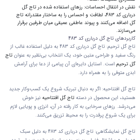
نقش در انتقال احساسات:
رزهای استفاده شده در
تاج گل
درباری کد 483
، لطافت و احساس را به ساختار مقتدرانه تاج
گل اضافه می‌کنند و پیوند عاطفی عمیقی میان طرفین برقرار
می‌سازند.
کاربردهای تاج گل درباری کد 483
تاج گل ترحیم: تاج گل درباری کد 483
به دلیل استفاده غالب از
رنگ سفید و طراحی متین خود، یک انتخاب بی‌نظیر به عنوان
تاج
گل ترحیم
است. استایل دایره‌ای آن پیامی از دعا برای آرامش
ابدی متوفی را به همراه دارد.
تاج گل افتتاحیه:
اگر به دنبال تبریک شروع یک کسب‌وکار جدید
هستید، این محصول در دسته
تاج گل افتتاحیه
نیز خوش
می‌درشد. رزهای سرخابی به کار رفته در آن، انرژی و پویایی لازم
برای یک شروع پرقدرت را به محیط تزریق می‌کنند.
تاج گل نمایشگاهی: تاج گل درباری کد 483
به دلیل سبک