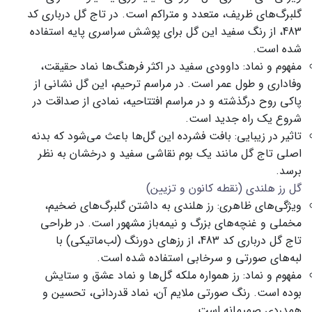
گلبرگ‌های ظریف، متعدد و متراکم است. در
تاج گل درباری کد
483
، از رنگ سفید این گل برای پوشش سراسری پایه استفاده
شده است.
مفهوم و نماد:
داوودی سفید در اکثر فرهنگ‌ها نماد حقیقت،
وفاداری و طول عمر است. در مراسم ترحیم، این گل نشانی از
پاکی روح درگذشته و در مراسم افتتاحیه، نمادی از صداقت در
شروع یک راه جدید است.
تاثیر در زیبایی:
بافت فشرده این گل‌ها باعث می‌شود که بدنه
اصلی تاج گل مانند یک بوم نقاشی سفید و درخشان به نظر
برسد.
گل رز هلندی (نقطه کانون و تزیین)
ویژگی‌های ظاهری:
رز هلندی به داشتن گلبرگ‌های ضخیم،
مخملی و غنچه‌های بزرگ و نیمه‌باز مشهور است. در طراحی
تاج گل درباری کد 483
، از رزهای دورنگ (لب‌ماتیکی) با
لبه‌های صورتی و سرخابی استفاده شده است.
مفهوم و نماد:
رز همواره ملکه گل‌ها و نماد عشق و ستایش
بوده است. رنگ صورتی ملایم آن، نماد قدردانی، تحسین و
همدردی صمیمانه است.