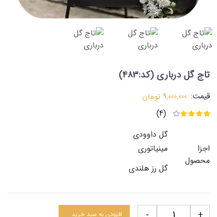
تاج گل درباری
(کد:483)
قیمت:
9,000,000
تومان
(4)
گل داوودی
اجزا
مینیاتوری
محصول
گل رز هلندی
-
+
افزودن به سبد خرید