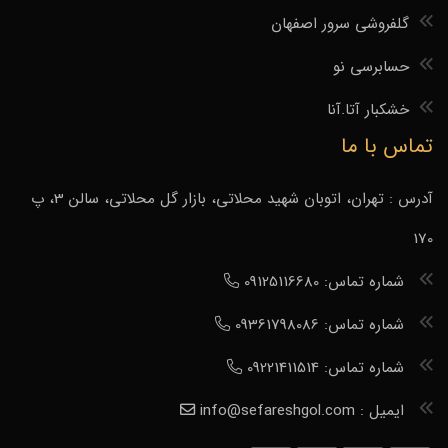
گلفروشی سرور اصفهان
حسابرسی نو
خشکبار آتا.آنا
تماس با ما
آدرس : تهران، اتوبان شهید محلاتی، بازار گل محلاتی، سالن 3، پ
170
شماره تماس: 09125116680
شماره تماس: 09361798086
شماره تماس: 09221411514
ایمیل : info@sefareshgol.com