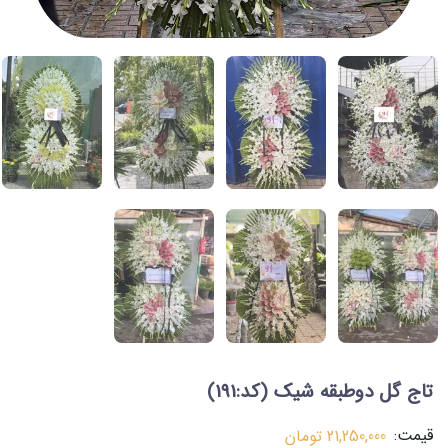
تاج گل دوطبقه شیک
(کد:191)
قیمت:
21,250,000
تومان