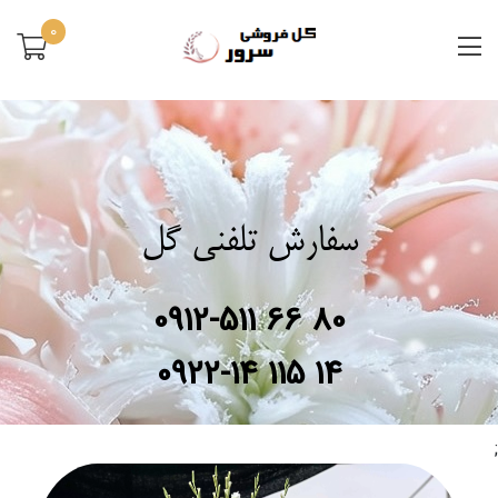
0
سفارش تلفنی گل
0912-511 66 80
0922-14 115 14
;