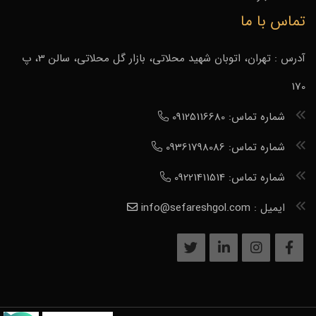
تماس با ما
آدرس : تهران، اتوبان شهید محلاتی، بازار گل محلاتی، سالن 3، پ
170
شماره تماس: 09125116680
شماره تماس: 09361798086
شماره تماس: 09221411514
ایمیل : info@sefareshgol.com