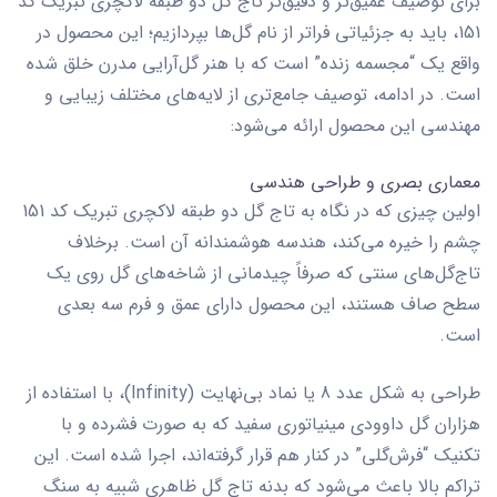
برای توصیف عمیق‌تر و دقیق‌تر
تاج گل دو طبقه لاکچری تبریک کد
151
، باید به جزئیاتی فراتر از نام گل‌ها بپردازیم؛ این محصول در
واقع یک “مجسمه زنده” است که با هنر گل‌آرایی مدرن خلق شده
است. در ادامه، توصیف جامع‌تری از لایه‌های مختلف زیبایی و
مهندسی این محصول ارائه می‌شود:
معماری بصری و طراحی هندسی
اولین چیزی که در نگاه به
تاج گل دو طبقه لاکچری تبریک کد 151
چشم را خیره می‌کند، هندسه هوشمندانه آن است. برخلاف
تاج‌گل‌های سنتی که صرفاً چیدمانی از شاخه‌های گل روی یک
سطح صاف هستند، این محصول دارای
عمق و فرم سه بعدی
است.
طراحی به شکل عدد 8 یا نماد بی‌نهایت (Infinity)، با استفاده از
هزاران گل داوودی مینیاتوری سفید که به صورت فشرده و با
تکنیک “فرش‌گلی” در کنار هم قرار گرفته‌اند، اجرا شده است. این
تراکم بالا باعث می‌شود که بدنه تاج گل ظاهری شبیه به سنگ