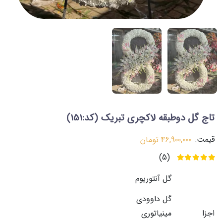
تاج گل دوطبقه لاکچری تبریک
(کد:151)
قیمت:
46,900,000
تومان
(5)
گل آنتوریوم
گل داوودی
اجزا
مینیاتوری