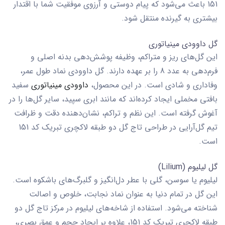
151
باعث می‌شود که پیام دوستی و آرزوی موفقیت شما با اقتدار
بیشتری به گیرنده منتقل شود.
گل داوودی مینیاتوری
این گل‌های ریز و متراکم، وظیفه پوشش‌دهی بدنه اصلی و
فرم‌دهی به عدد 8 را بر عهده دارند. گل داوودی نماد طول عمر،
وفاداری و شادی است. در این محصول،
داوودی‌ مینیاتوری
سفید
بافتی مخملی ایجاد کرده‌اند که مانند ابری سپید، سایر گل‌ها را در
آغوش گرفته است. این نظم و تراکم، نشان‌دهنده دقت و ظرافت
تیم گل‌آرایی در طراحی
تاج گل دو طبقه لاکچری تبریک کد 151
است.
گل لیلیوم (Lilium)
لیلیوم یا سوسن، گلی با عطر دل‌انگیز و گلبرگ‌های باشکوه است.
این گل در تمام دنیا به عنوان نماد نجابت، خلوص و اصالت
شناخته می‌شود. استفاده از شاخه‌های لیلیوم در مرکز
تاج گل دو
طبقه لاکچری تبریک کد 151
، علاوه بر ایجاد حجم و عمق بصری،