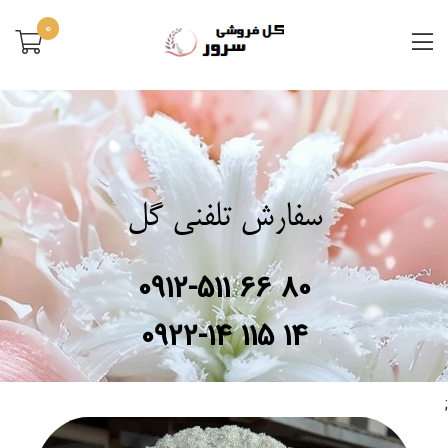
0
سفارش تلفنی گل
0912-511 66 80
0922-14 115 14
;