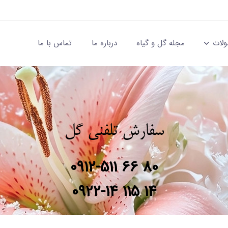
لات
مجله گل و گیاه
درباره ما
تماس با ما
سفارش تلفنی گل
0912-511 66 80
0922-14 115 14