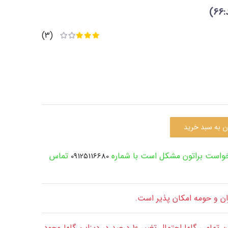
)
(3)
ن به سبد خرید
رخواست براتون مشکل است با شماره
تماس
09125116680
ران و حومه امکان پذیر است.
قابل توجه: با توجه به طبیعی بودن تمامی گلها احتمال تغییر 10 درصد در دیزاین گلها وجود