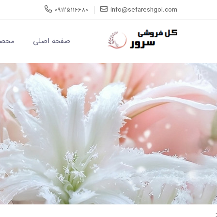
09125116680
info@sefareshgol.com
صفحه اصلی
محصو
;