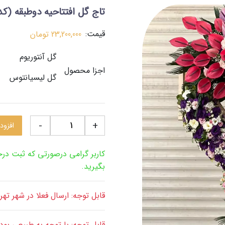
تاج گل افتتاحیه دوطبقه
(کد:66
قیمت:
23,200,000
تومان
گل آنتوریوم
اجزا محصول
گل لیسیانتوس
-
+
افزود
کاربر گرامی درصورتی که ثبت د
بگیرید.
قابل توجه: ارسال فعلا در شهر ته