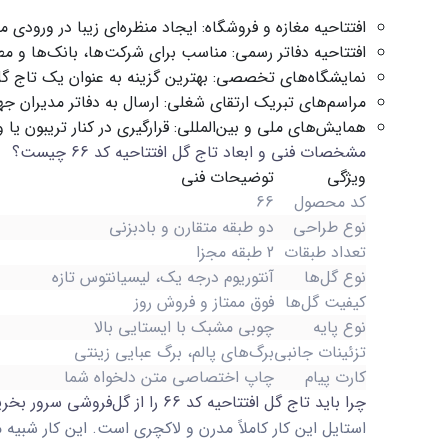
افتتاحیه مغازه و فروشگاه:
ایجاد منظره‌ای زیبا در ورودی م
افتتاحیه دفاتر رسمی:
مناسب برای شرکت‌ها، بانک‌ها و م
نمایشگاه‌های تخصصی:
بهترین گزینه به عنوان یک
تاج گ
مراسم‌های تبریک ارتقای شغلی:
ارسال به دفاتر مدیران 
همایش‌های ملی و بین‌المللی:
قرارگیری در کنار تریبون ی
مشخصات فنی و ابعاد تاج گل افتتاحیه کد 66 چیست؟
ویژگی
توضیحات فنی
کد محصول
66
نوع طراحی
دو طبقه متقارن و بادبزنی
تعداد طبقات
2 طبقه مجزا
نوع گل‌ها
آنتوریوم درجه یک، لیسیانتوس تازه
کیفیت گل‌ها
فوق ممتاز و فروش روز
نوع پایه
چوبی مشبک با ایستایی بالا
تزئینات جانبی
برگ‌های پالم، برگ عبایی زینتی
کارت پیام
چاپ اختصاصی متن دلخواه شما
چرا باید تاج گل افتتاحیه کد 66 را از گل‌فروشی سرور بخریم؟
استایل این کار کاملاً مدرن و لاکچری است. این کار شب