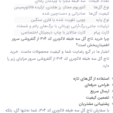
تعداد طبقات
سه طبقه مجزا با چیدمان پله‌ای
نوع گل‌ها
آنتوریوم ممتاز، رز هلندی، ارکیده فالانوپسیس
کیفیت گل‌ها
صادراتی و دست‌چین شده
نوع پایه
چوبی تقویت شده یا فلزی سنگین
تزئینات جانبی
برگ‌آرایی ژورنالی با برگ‌های پالم و شمشاد
کارت پیام
کارت متالایز با چاپ دیجیتال اختصاصی
چرا خرید تاج گل سه طبقه لاکچری کد 304 از گلفروشی سرور
اطمینان‌بخش است؟
اعتبار ما در گرو رضایت شما و کیفیت محصولات ماست. خرید
تاج گل سه طبقه لاکچری کد 304
از گلفروشی سرور مزایای زیر را
دارد:
استفاده از گل‌های تازه
طراحی حرفه‌ای
ارسال سریع
تضمین کیفیت
پشتیبانی مشتریان
با سفارش
تاج گل سه طبقه لاکچری کد 304
، شما نه‌تنها گل، بلکه