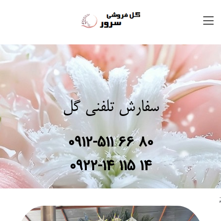
سفارش تلفنی گل
0912-511 66 80
0922-14 115 14
;