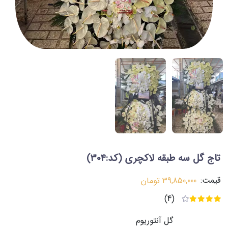
تاج گل سه طبقه لاکچری
(کد:304)
قیمت:
39,850,000
تومان
(4)
گل آنتوریوم