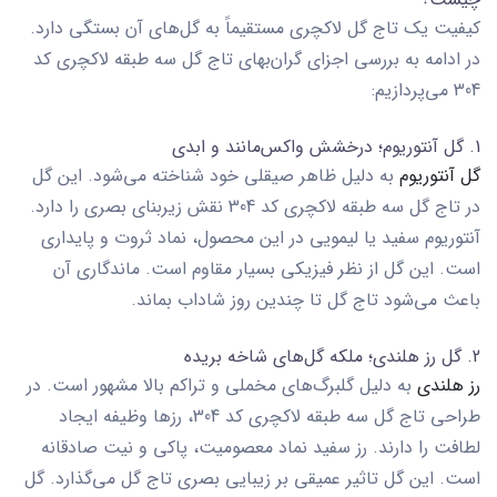
کیفیت یک
تاج گل لاکچری
مستقیماً به گل‌های آن بستگی دارد.
در ادامه به بررسی اجزای گران‌بهای
تاج گل سه طبقه لاکچری کد
304
می‌پردازیم:
1. گل آنتوریوم؛ درخشش واکس‌مانند و ابدی
گل آنتوریوم
به دلیل ظاهر صیقلی خود شناخته می‌شود. این گل
در
تاج گل سه طبقه لاکچری کد 304
نقش زیربنای بصری را دارد.
آنتوریوم سفید یا لیمویی در این محصول، نماد ثروت و پایداری
است. این گل از نظر فیزیکی بسیار مقاوم است. ماندگاری آن
باعث می‌شود تاج گل تا چندین روز شاداب بماند.
2. گل رز هلندی؛ ملکه گل‌های شاخه بریده
رز هلندی
به دلیل گلبرگ‌های مخملی و تراکم بالا مشهور است. در
طراحی
تاج گل سه طبقه لاکچری کد 304
، رزها وظیفه ایجاد
لطافت را دارند. رز سفید نماد معصومیت، پاکی و نیت صادقانه
است. این گل تاثیر عمیقی بر زیبایی بصری تاج گل می‌گذارد. گل