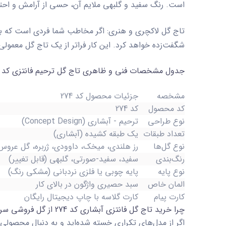
است. رنگ سفید و گلبهی ملایم آن، حسی از آرامش و احت
تاج گل لاکچری و هنری:
اگر مخاطب شما فردی است که به
شگفت‌زده خواهد کرد. این کار فراتر از یک تاج گل معمولی، یک اثر هنری چ
جدول
مشخصات فنی و ظاهری
تاج گل ترحیم فانتزی کد 274
مشخصه
جزئیات محصول کد 274
کد محصول
کد 274
نوع طراحی
ترحیم - آبشاری (Concept Design)
تعداد طبقات
یک طبقه کشیده (آبشاری)
نوع گل‌ها
رز هلندی، میخک، داوودی، ژربره، گل عروس
رنگ‌بندی
سفید، سفید-صورتی، گلبهی (قابل تغییر)
نوع پایه
پایه چوبی یا فلزی نردبانی (مشکی رنگ)
المان خاص
سبد حصیری واژگون در بالای کار
کارت پیام
کارت گلاسه با چاپ دیجیتال رایگان
چرا خرید تاج گل فانتزی آبشاری کد 274 از گل فروشی سرور؟
اگر از مدل‌های تکراری خسته شده‌اید و به دنبال محصو