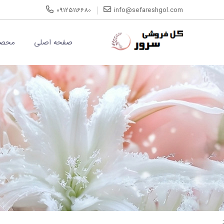
09125116680
info@sefareshgol.com
صفحه اصلی
محصو
;