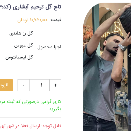
تاج گل ترحیم آبشاری
(کد:274)
قیمت:
10,750,000
تومان
گل رز هلندی
گل عروس
اجزا محصول
گل لیسیانتوس
-
+
افزود
کاربر گرامی درصورتی که ثبت د
بگیرید.
قابل توجه: ارسال فعلا در شهر ته