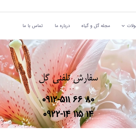
لات
مجله گل و گیاه
درباره ما
تماس با ما
سفارش تلفنی گل
0912-511 66 80
0922-14 115 14