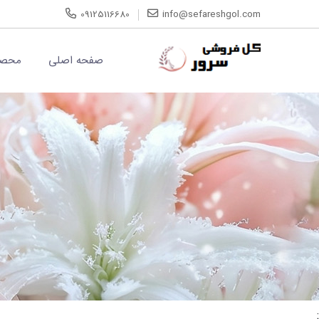
09125116680
info@sefareshgol.com
صفحه اصلی
محصو
;