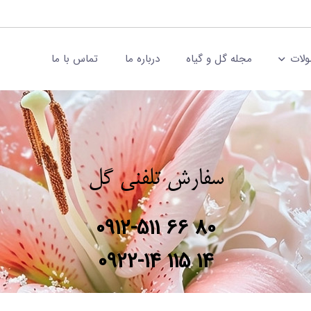
لات
مجله گل و گیاه
درباره ما
تماس با ما
سفارش تلفنی گل
0912-511 66 80
0922-14 115 14