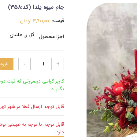
جام میوه یلدا
(کد:358)
قیمت:
3,900,000
تومان
گل رز هلندی
اجزا محصول
-
+
افزود
کاربر گرامی درصورتی که ثبت د
بگیرید.
قابل توجه: ارسال فعلا در شهر ته
دارد.