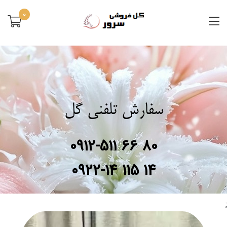
0
سفارش تلفنی گل
0912-511 66 80
0922-14 115 14
;