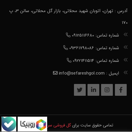
آدرس : تهران، اتوبان شهید محلاتی، بازار گل محلاتی، سالن 3، پ
170
شماره تماس: 09125116680
شماره تماس: 09361798086
شماره تماس: 09221411514
ایمیل : info@sefareshgol.com
تمامی حقوق سایت برای
گل فروشی سرور
محفوظ است.