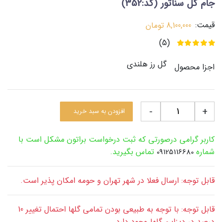
جام گل سناتور
(کد:352)
قیمت:
8,100,000
تومان
(5)
گل رز هلندی
اجزا محصول
-
+
افزودن به سبد خرید
کاربر گرامی درصورتی که ثبت درخواست براتون مشکل است با
شماره
تماس بگیرید.
09125116680
قابل توجه: ارسال فعلا در شهر تهران و حومه امکان پذیر است.
قابل توجه: با توجه به طبیعی بودن تمامی گلها احتمال تغییر 10
درصد در دیزاین گلها وجود دارد.