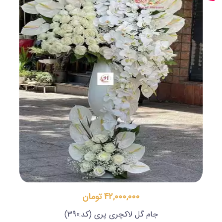
42,000,000 تومان
جام گل لاکچری پری
(کد:390)