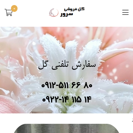
0
سفارش تلفنی گل
0912-511 66 80
0922-14 115 14
;