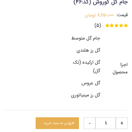
جام گل کوروش
(کد:46)
قیمت:
8,250,000
تومان
(5)
جام گل متوسط
گل رز هلندی
گل ارکیده (تک
اجزا
گل)
محصول
گل عروس
گل رز مینیاتوری
-
+
افزودن به سبد خرید