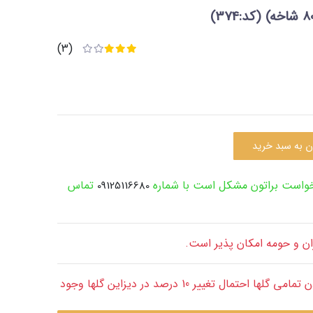
(کد:374)
(3)
ن به سبد خرید
رخواست براتون مشکل است با شماره
تماس
09125116680
ران و حومه امکان پذیر است.
قابل توجه: با توجه به طبیعی بودن تمامی گلها احتمال تغییر 10 درصد در دیزاین گلها وجود