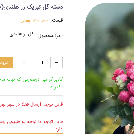
دسته گل تبریک رز هلندی(80 شاخه)
قیمت:
6,000,000
تومان
گل رز هلندی
اجزا محصول
-
+
افزود
کاربر گرامی درصورتی که ثبت د
بگیرید.
قابل توجه: ارسال فعلا در شهر ته
دارد.