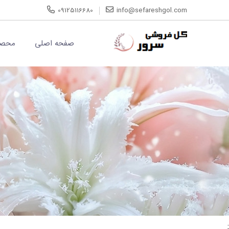
09125116680
info@sefareshgol.com
صفحه اصلی
محصو
;