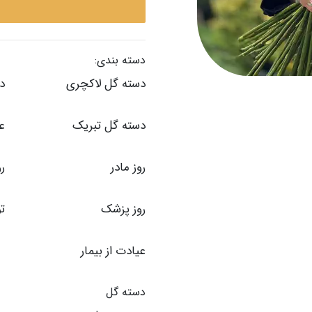
دسته بندی:
دسته گل لاکچری
دس
دسته گل تبریک
عی
روز مادر
رو
روز پزشک
تو
عیادت از بیمار
دسته گل