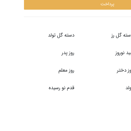
پرداخت
ته گل رز
دسته گل تولد
د نوروز
روز پدر
ز دختر
روز معلم
لد
قدم نو رسیده