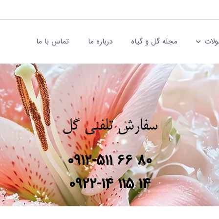
لات
مجله گل و گیاه
درباره ما
تماس با ما
سفارش تلفنی گل
0912-511 66 80
0922-14 115 14