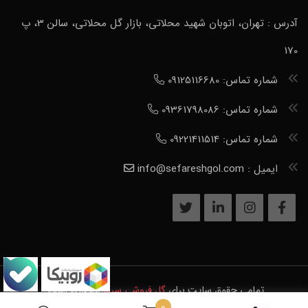
آدرس : تهران، اتوبان شهید محلاتی، بازار گل محلاتی، سالن 3، پ
170
شماره تماس: 09125116680
شماره تماس: 09361798086
شماره تماس: 09221411514
ایمیل : info@sefareshgol.com
تمامی حقوق سایت برای
گل فروشی سرور
محفوظ است.
0