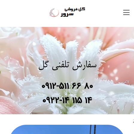
سفارش تلفنی گل
0912-511 66 80
0922-14 115 14
;