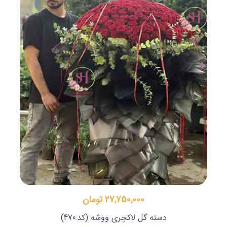
27,750,000 تومان
دسته گل لاکچری ووشه
(کد:470)