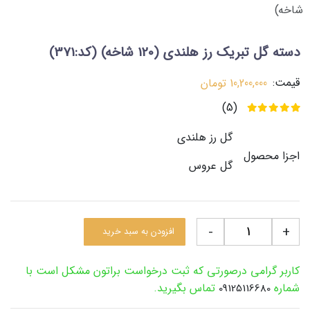
دسته گل تبریک رز هلندی (120 شاخه)
(کد:371)
قیمت:
10,200,000
تومان
(5)
گل رز هلندی
اجزا محصول
گل عروس
-
+
افزودن به سبد خرید
کاربر گرامی درصورتی که ثبت درخواست براتون مشکل است با
شماره
تماس بگیرید.
09125116680