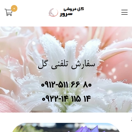
0
سفارش تلفنی گل
0912-511 66 80
0922-14 115 14
;