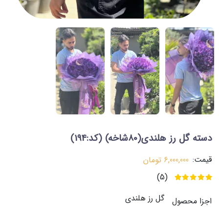
دسته گل رز هلندی(80شاخه)
(کد:194)
قیمت:
6,000,000
تومان
(5)
گل رز هلندی
اجزا محصول