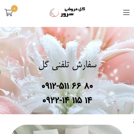
0
سفارش تلفنی گل
0912-511 66 80
0922-14 115 14
;