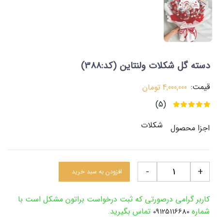
دسته گل شکلات ولنتاین
(کد:388)
قیمت:
4,000,000
تومان
(5)
شکلات
اجزا محصول
-
+
افزودن به سبد خرید
کاربر گرامی درصورتی که ثبت درخواست براتون مشکل است با
شماره
تماس بگیرید.
09125116680