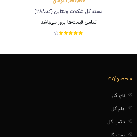
4,000,000 تومان
دسته گل شکلات ولنتاین
(کد:388)
تمامی قیمت‌ها بروز می‌باشد
محصولات
تاج گل
جام گل
باکس گل
دسته گل