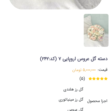
دسته گل عروس اروپایی 7
(کد:242)
قیمت:
5,000,000
تومان
(5)
گل رز هلندی
گل رز مینیاتوری
اجزا محصول
گل عروس