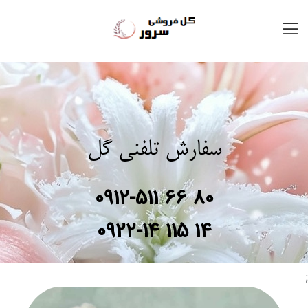
سفارش تلفنی گل
0912-511 66 80
0922-14 115 14
;