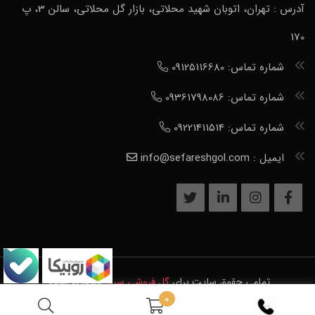
آدرس : تهران، اتوبان شهید محلاتی، بازار گل محلاتی، سالن 3، پ
170
شماره تماس: 09125116680
شماره تماس: 09361798086
شماره تماس: 09221411514
ایمیل : info@sefareshgol.com
تمامی حقوق سایت برای
گل فروشی سرور
محفوظ است.
0