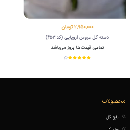
9,000,000 تومان
دسته گل عروس اروپایی
(کد:455)
تمامی قیمت‌ها بروز می‌باشد
محصولات
تاج گل
جام گل